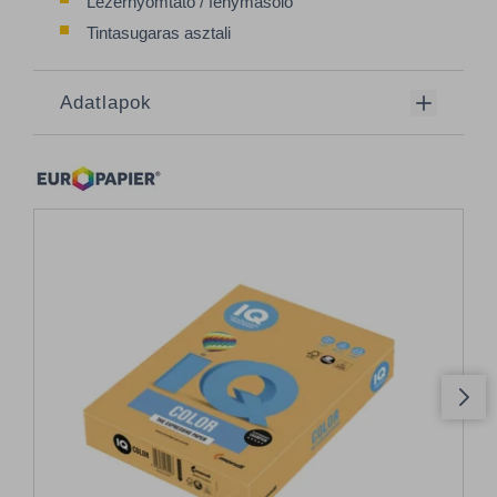
Lézernyomtató / fénymásoló
Tintasugaras asztali
Adatlapok