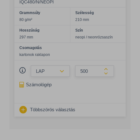
IQC480/N/NEOPI
Grammsúly
Szélesség
80 g/m²
210 mm
Hosszúság
Szín
297 mm
neopi / neonrózsaszín
Csomagolás
kartonok raklapon
Összeg csökkentése
Összeg növelés
Számológép
Többszörös választás