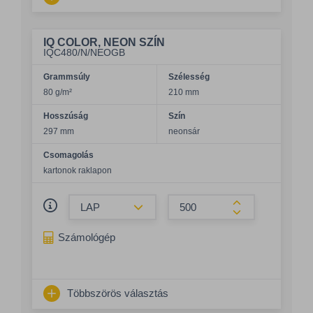
IQ COLOR, NEON SZÍN
IQC480/N/NEOGB
Grammsúly
Szélesség
80 g/m²
210 mm
Hosszúság
Szín
297 mm
neonsár
Csomagolás
kartonok raklapon
Összeg csökkentése
Összeg növelés
Számológép
Többszörös választás