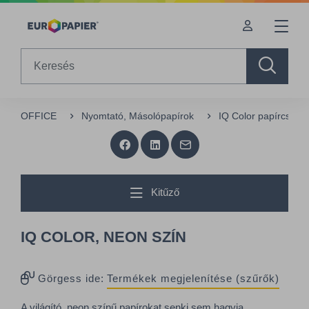
Table Of Content
sr.skip-to.main-content
sr.skip-to.table-of-contents
sr.skip-to.main-navigation
Search
OFFICE
Nyomtató, Másolópapírok
IQ Color papírcsalád
Kitűző
IQ COLOR, NEON SZÍN
Görgess ide:
Termékek megjelenítése (szűrők)
A világító, neon színű papírokat senki sem hagyja