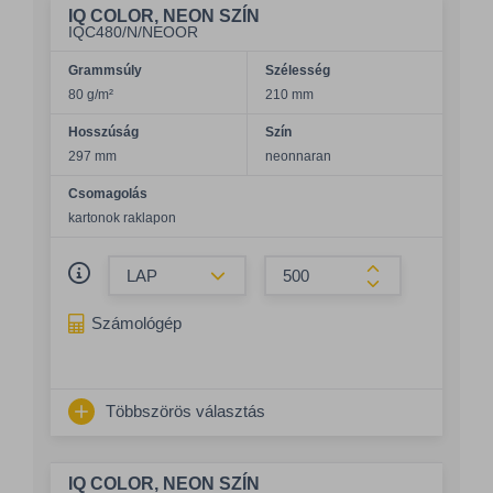
IQ COLOR, NEON SZÍN
IQC480/N/NEOOR
Grammsúly
Szélesség
80 g/m²
210 mm
Hosszúság
Szín
297 mm
neonnaran
Csomagolás
kartonok raklapon
Összeg csökkentése
Összeg növelés
Számológép
Többszörös választás
IQ COLOR, NEON SZÍN