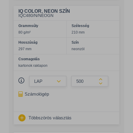
IQ COLOR, NEON SZÍN
IQC480/N/NEOGN
Grammsúly
Szélesség
80 g/m²
210 mm
Hosszúság
Szín
297 mm
neonzöl
Csomagolás
kartonok raklapon
Összeg csökkentése
Összeg növelés
Számológép
Többszörös választás