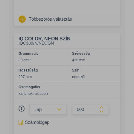
Többszörös választás
IQ COLOR, NEON SZÍN
IQC380/N/NEOGN
Grammsúly
Szélesség
80 g/m²
420 mm
Hosszúság
Szín
297 mm
neonzöl
Csomagolás
kartonok raklapon
Összeg csökkentése
Összeg növelés
Számológép