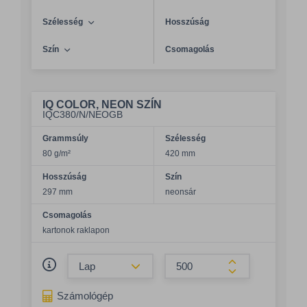
Szélesség
Hosszúság
Szín
Csomagolás
IQ COLOR, NEON SZÍN
IQC380/N/NEOGB
Grammsúly
Szélesség
80 g/m²
420 mm
Hosszúság
Szín
297 mm
neonsár
Csomagolás
kartonok raklapon
Összeg csökkentése
Összeg növelés
Számológép