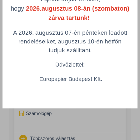
Többszörös választás
hogy
2026.augusztus 08-án (szombaton)
zárva tartunk!
IQ COLOR, NEON SZÍN
IQC380/N/NEOPI
A 2026. augusztus 07-én pénteken leadott
rendeléseiket, augusztus 10-én hétfőn
Grammsúly
Szélesség
80 g/m²
420 mm
tudjuk szállítani.
Hosszúság
Szín
Üdvözlettel:
297 mm
neopi / neonrózsaszín
Csomagolás
Europapier Budapest Kft.
kartonok raklapon
Összeg csökkentése
Összeg növelés
Számológép
Többszörös választás