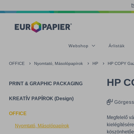
Table Of Content
sr.skip-to.main-content
sr.skip-to.table-of-contents
sr.skip-to.main-navigation
Webshop
Árlisták
OFFICE
Nyomtató, Másolópapírok
HP
HP COPY Gaz
HP C
PRINT & GRAPHIC PACKAGING
KREATÍV PAPÍROK (Design)
Görgess
OFFICE
Megfelelő vá
kielégítésér
Nyomtató, Másolópapírok
köszönhetőe