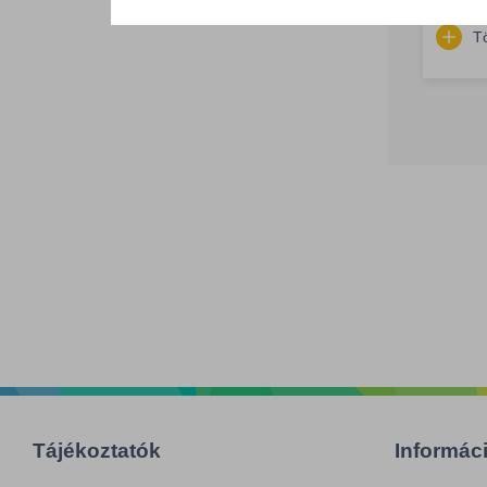
T
Tájékoztatók
Informác