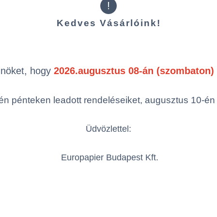
!
Kedves Vásárlóink!
Termékek oldal
mék (a rendezéshez - SZŰRÉS - kattints
Önöket, hogy
2026.augusztus 08-án (szombaton) 
egóriákra)
n pénteken leadott rendeléseiket, augusztus 10-én hé
ép
Cikkszám
g/m²
Szélesség
Üdvözlettel:
Europapier Budapest Kft.
CHPCO380
80 g/m²
420 mm
2
Össze
öbbszörös választás
CHPCO480/120
80 g/m²
210 mm
2