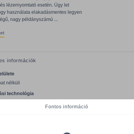
 és lézernyomtató esetén. Úgy let
hogy használata elakadásmentes legyen
égű, nagy példányszámú ...
et
es információk
elülete
at nélküli
si technológia
nyomtató / fénymásoló
Fontos információ
ugaras asztali
ok