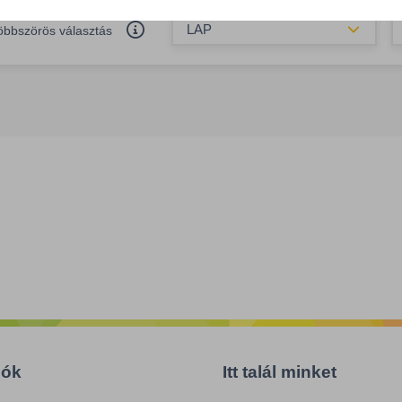
Össze
öbbszörös választás
iók
Itt talál minket