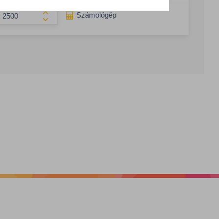
g csökkentése
Számológép
Összeg növelése