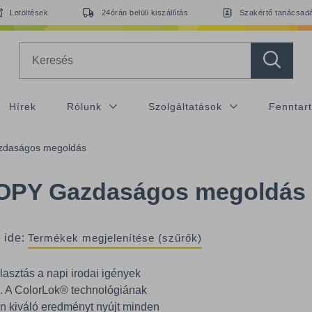
Letöltések
24órán belüli kiszállítás
Szakértő tanácsad
Search
Hírek
Rólunk
Szolgáltatások
Fenntar
daságos megoldás
OPY Gazdaságos megoldás
 ide:
Termékek megjelenítése (szűrők)
lasztás a napi irodai igények
e. A ColorLok® technológiának
n kiváló eredményt nyújt minden