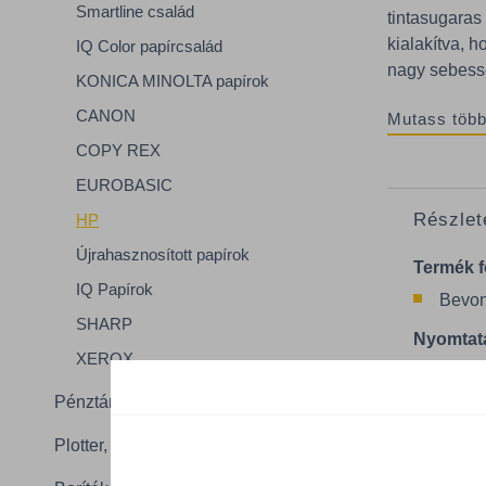
Smartline család
tintasugaras
kialakítva, 
IQ Color papírcsalád
nagy sebess
KONICA MINOLTA papírok
CANON
Mutass több
COPY REX
EUROBASIC
Részlet
HP
Újrahasznosított papírok
Termék f
IQ Papírok
Bevon
SHARP
Nyomtatá
XEROX
Lézer
Pénztárgépszalag, leporelló
Tintas
Plotter, etikett, egyéb
Adatlap