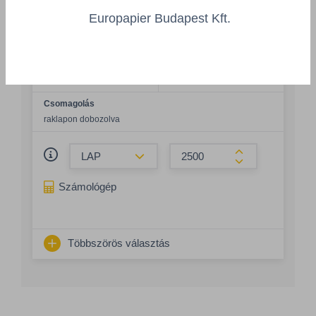
CAN480RCL
Europapier Budapest Kft.
Grammsúly
Szélesség
80 g/m²
210 mm
Hosszúság
Szín
297 mm
natural
Csomagolás
raklapon dobozolva
Összeg csökkentése
Összeg növelés
Számológép
Többszörös választás