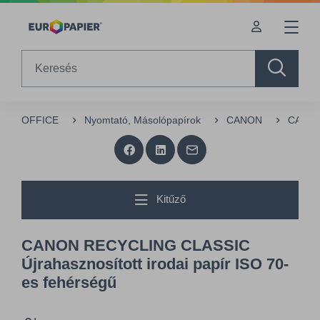
Table Of Content
sr.skip-to.main-content
sr.skip-to.table-of-contents
sr.skip-to.main-navigation
Search
OFFICE
Nyomtató, Másolópapírok
CANON
CANON 
Kitűző
CANON RECYCLING CLASSIC
Újrahasznosított irodai papír ISO 70-
es fehérségű