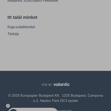
Általános Szerződési Feltételek
Itt talál minket
Kapcsolatfelvétel
Térkép
© 2025 Europapier Budapest Kft. 1225 Budapest, Campona
u.1. Harbor Park DC3 épület
x
office@europapier.hu