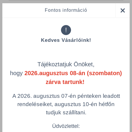
Fontos információ
Összes termék (a rendezéshez - SZŰRÉS - kattints a lenti
kategóriákra)
!
Termékek oldalanként
Kedves Vásárlóink!
product-
Visszaállítás
grid.filter.title.mobile
Tájékoztatjuk Önöket,
Cikkszám
g/m²
hogy
2026.augusztus 08-án (szombaton)
Szélesség
Hosszúság
zárva tartunk!
Szín
Csomagolás
A 2026. augusztus 07-én pénteken leadott
rendeléseiket, augusztus 10-én hétfőn
tudjuk szállítani.
CANON RECYCLING CLASSIC
Újrahasznosított irodai papír ISO 70-es
Üdvözlettel:
fehérségű