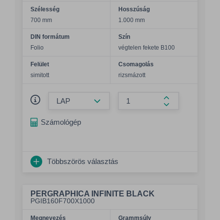
Szélesség
Hosszúság
700 mm
1.000 mm
DIN formátum
Szín
Folio
végtelen fekete B100
Felület
Csomagolás
simitott
rizsmázott
Összeg csökkentése
Összeg növelés
Számológép
Többszörös választás
PERGRAPHICA INFINITE BLACK
PGIB160F700X1000
Megnevezés
Grammsúly