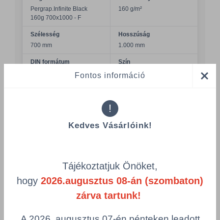
Pergrap.Infinite Black
160 g/m²
160g 700x1000 - F
Szélesség
Hosszúság
700 mm
1.000 mm
DIN formátum
Szín
Folio
végtelen fekete B100
Fontos információ
Felület
Csomagolás
simitott
rizsmázott
!
Összeg csökkentése
Kedves Vásárlóink!
Összeg növelés
Számológép
Tájékoztatjuk Önöket,
hogy
2026.augusztus 08-án (szombaton)
Többszörös választás
zárva tartunk!
A 2026. augusztus 07-én pénteken leadott
PERGRAPHICA INFINITE BLACK