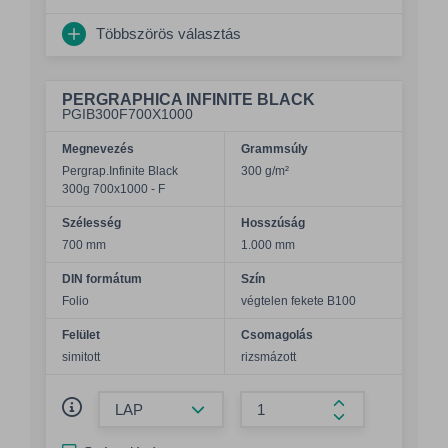
Többszörös választás
PERGRAPHICA INFINITE BLACK
PGIB300F700X1000
Megnevezés
Grammsúly
Pergrap.Infinite Black
300 g/m²
300g 700x1000 - F
Szélesség
Hosszúság
700 mm
1.000 mm
DIN formátum
Szín
Folio
végtelen fekete B100
Felület
Csomagolás
simitott
rizsmázott
Összeg csökkentése
Összeg növelés