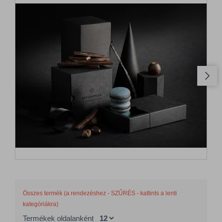
Összes termék (a rendezéshez - SZŰRÉS - kattints a lenti
kategóriákra)
Termékek oldalanként