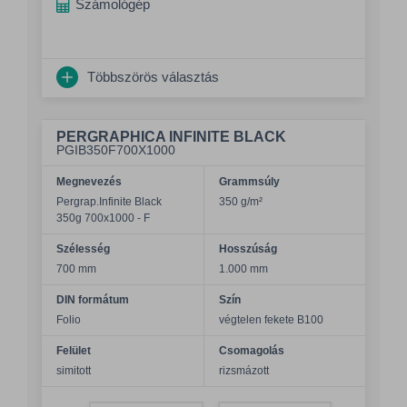
Számológép
Többszörös választás
PERGRAPHICA INFINITE BLACK
PGIB350F700X1000
Megnevezés
Grammsúly
Pergrap.Infinite Black
350 g/m²
350g 700x1000 - F
Szélesség
Hosszúság
700 mm
1.000 mm
DIN formátum
Szín
Folio
végtelen fekete B100
Felület
Csomagolás
simitott
rizsmázott
Összeg csökkentése