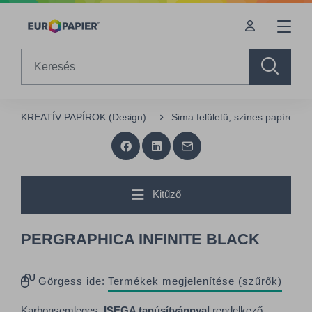
Table Of Content
sr.skip-to.main-content
sr.skip-to.table-of-contents
sr.skip-to.main-navigation
Search
KREATÍV PAPÍROK (Design)
Sima felületű, színes papírok (
Kitűző
PERGRAPHICA INFINITE BLACK
Görgess ide:
Termékek megjelenítése (szűrők)
Karbonsemleges,
ISEGA tanúsítvánnyal
rendelkező