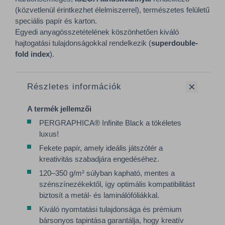
(közvetlenül érintkezhet élelmiszerrel), természetes felületű
speciális papír és karton.
Egyedi anyagösszetételének köszönhetően kiváló
hajtogatási tulajdonságokkal rendelkezik (
superdouble-
fold index
).
Részletes információk
A termék jellemzői
PERGRAPHICA® Infinite Black a tökéletes
luxus!
Fekete papír, amely ideális játszótér a
kreativitás szabadjára engedéséhez.
120–350 g/m² súlyban kapható, mentes a
szénszínezékektől, így optimális kompatibilitást
biztosít a metál- és laminálófóliákkal.
Kiváló nyomtatási tulajdonsága és prémium
bársonyos tapintása garantálja, hogy kreatív