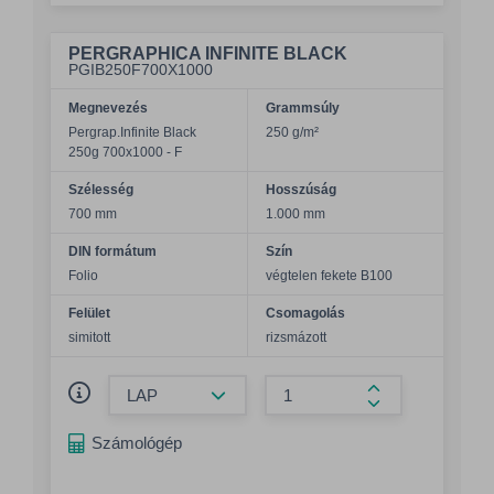
PERGRAPHICA INFINITE BLACK
PGIB250F700X1000
Megnevezés
Grammsúly
Pergrap.Infinite Black
250 g/m²
250g 700x1000 - F
Szélesség
Hosszúság
700 mm
1.000 mm
DIN formátum
Szín
Folio
végtelen fekete B100
Felület
Csomagolás
simitott
rizsmázott
Összeg csökkentése
Összeg növelés
Számológép