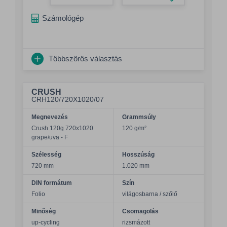
Összeg növelés
Számológép
Többszörös választás
CRUSH
CRH120/720X1020/07
Megnevezés
Grammsúly
Crush 120g 720x1020
120 g/m²
grape/uva - F
Szélesség
Hosszúság
720 mm
1.020 mm
DIN formátum
Szín
Folio
világosbarna / szőlő
Minőség
Csomagolás
up-cycling
rizsmázott