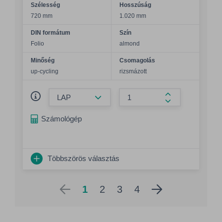
Szélesség
Hosszúság
720 mm
1.020 mm
DIN formátum
Szín
Folio
almond
Minőség
Csomagolás
up-cycling
rizsmázott
Összeg csökkentése
Összeg növelés
Számológép
Többszörös választás
1
2
3
4