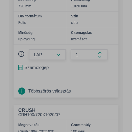
720 mm
1.020 mm
DIN formátum
Szín
Folio
citru
Minőség
Csomagolás
up-cycling
rizsmázott
Összeg csökkentése
Összeg növelés
Számológép
Többszörös választás
CRUSH
CRH100/720X1020/07
Megnevezés
Grammsúly
Crush 100g 720x1020
100 g/m²