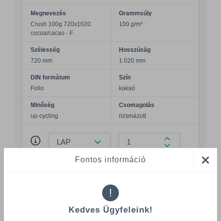
Megnevezés
Grammsúly
Crush 100g 720x1020
100 g/m²
cocoa/cacao - F
Szélesség
Hosszúság
720 mm
1.020 mm
DIN formátum
Szín
Folio
kakaó
Minőség
Csomagolás
up-cycling
rizsmázott
Összeg csökkentése
Összeg növelés
Fontos információ
Számológép
!
Többszörös választás
Kedves Ügyfeleink!