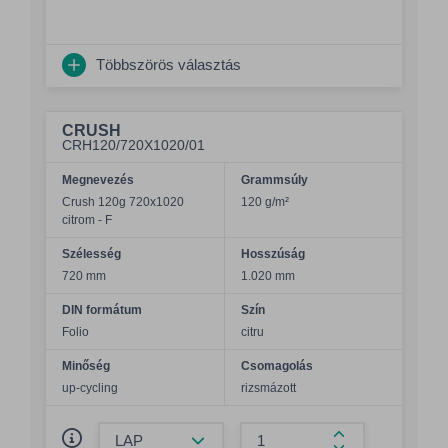
Többszörös választás
CRUSH
CRH120/720X1020/01
Megnevezés
Grammsúly
Crush 120g 720x1020
120 g/m²
citrom - F
Szélesség
Hosszúság
720 mm
1.020 mm
DIN formátum
Szín
Folio
citru
Minőség
Csomagolás
up-cycling
rizsmázott
Összeg csökkentése