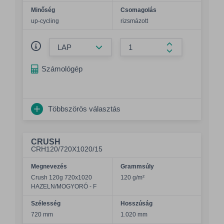
Minőség
Csomagolás
up-cycling
rizsmázott
Összeg csökkentése
Összeg növelés
Számológép
Többszörös választás
CRUSH
CRH120/720X1020/15
Megnevezés
Grammsúly
Crush 120g 720x1020
120 g/m²
HAZELN/MOGYORÓ - F
Szélesség
Hosszúság
720 mm
1.020 mm