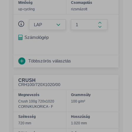
Minőség
Csomagolás
up-cycling
rizsmázott
Összeg csökkentése
Összeg növelés
Számológép
Többszörös választás
CRUSH
CRH100/720X1020/00
Megnevezés
Grammsúly
Crush 100g 720x1020
100 g/m²
CORN/KUKORICA - F
Szélesség
Hosszúság
720 mm
1.020 mm