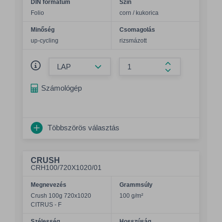
DIN formátum
Szín
Folio
corn / kukorica
Minőség
Csomagolás
up-cycling
rizsmázott
Összeg csökkentése
Összeg növelés
Számológép
Többszörös választás
CRUSH
CRH100/720X1020/01
Megnevezés
Grammsúly
Crush 100g 720x1020
100 g/m²
CITRUS - F
Szélesség
Hosszúság