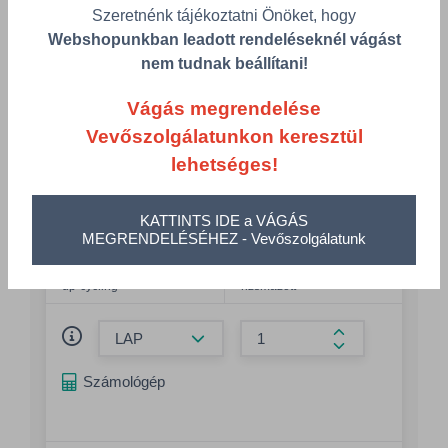
Szeretnénk tájékoztatni Önöket, hogy
CRUSH
Webshopunkban leadott rendeléseknél vágást
CRH100/720X1020/59
nem tudnak beállítani!
Megnevezés
Grammsúly
Crush 100g 720x1020
100 g/m²
Vágás megrendelése
coconut - F
Vevőszolgálatunkon keresztül
Szélesség
Hosszúság
lehetséges!
720 mm
1.020 mm
DIN formátum
Szín
KATTINTS IDE a VÁGÁS
Folio
coconut
MEGRENDELÉSÉHEZ - Vevőszolgálatunk
Minőség
Csomagolás
up-cycling
rizsmázott
Összeg csökkentése
Összeg növelés
Számológép