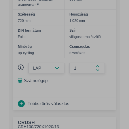
grape/uva - F
Szélesség
Hosszúság
720 mm
1.020 mm
DIN formátum
Szín
Folio
világosbarna / szőlő
Minőség
Csomagolás
up-cycling
rizsmázott
Összeg csökkentése
Összeg növelés
Számológép
Többszörös választás
CRUSH
CRH100/720X1020/13