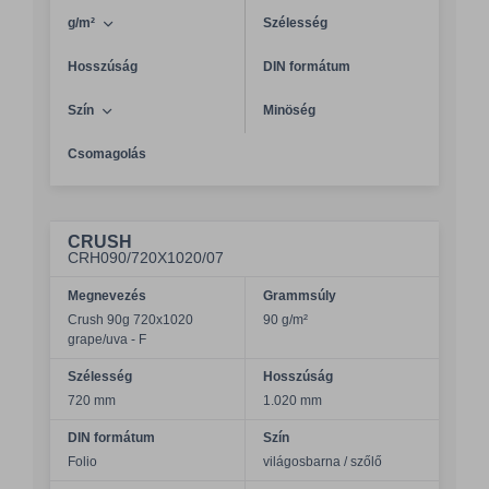
g/m²
Szélesség
Hosszúság
DIN formátum
Szín
Minöség
Csomagolás
CRUSH
CRH090/720X1020/07
Megnevezés
Grammsúly
Crush 90g 720x1020
90 g/m²
grape/uva - F
Szélesség
Hosszúság
720 mm
1.020 mm
DIN formátum
Szín
Folio
világosbarna / szőlő