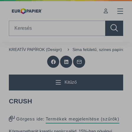
Table Of Content
sr.skip-to.main-content
sr.skip-to.table-of-contents
sr.skip-to.main-navigation
Search
KREATÍV PAPÍROK (Design)
Sima felületű, színes papírok (
Kitűző
CRUSH
Görgess ide:
Termékek megjelenítése (szűrők)
Környezetbarát kreatív papírcsalád, 15%-ban növényi