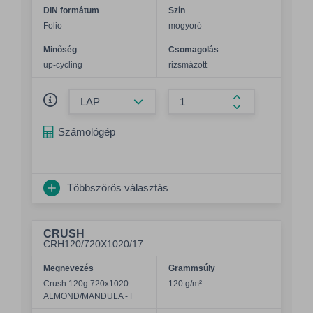
DIN formátum
Szín
Folio
mogyoró
Minőség
Csomagolás
up-cycling
rizsmázott
Összeg csökkentése
Összeg növelés
Számológép
Többszörös választás
CRUSH
CRH120/720X1020/17
Megnevezés
Grammsúly
Crush 120g 720x1020
120 g/m²
ALMOND/MANDULA - F