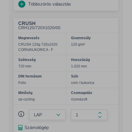
Többszörös választás
CRUSH
CRH120/720X1020/00
Megnevezés
Grammsúly
CRUSH 120g 720x1020
120 g/m²
CORN/KUKORICA - F
Szélesség
Hosszúság
720 mm
1.020 mm
DIN formátum
Szín
Folio
corn / kukorica
Minőség
Csomagolás
up-cycling
rizsmázott
Összeg csökkentése
Összeg növelés
Számológép