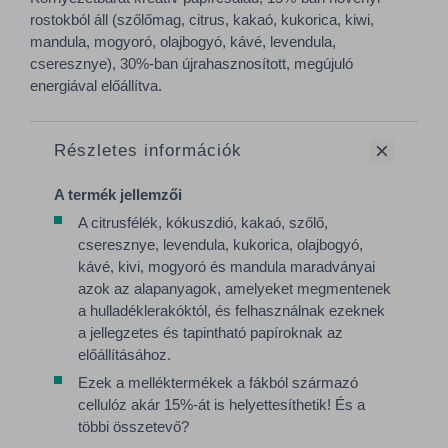
rostokból áll (szőlőmag, citrus, kakaó, kukorica, kiwi,
mandula, mogyoró, olajbogyó, kávé, levendula,
cseresznye), 30%-ban újrahasznosított, megújuló
energiával előállítva.
Részletes információk
A termék jellemzői
A citrusfélék, kókuszdió, kakaó, szőlő,
cseresznye, levendula, kukorica, olajbogyó,
kávé, kivi, mogyoró és mandula maradványai
azok az alapanyagok, amelyeket megmentenek
a hulladéklerakóktól, és felhasználnak ezeknek
a jellegzetes és tapintható papíroknak az
előállításához.
Ezek a melléktermékek a fákból származó
cellulóz akár 15%-át is helyettesíthetik! És a
többi összetevő?