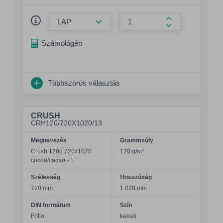
Összeg csökkentése
Összeg növelés
Számológép
Többszörös választás
CRUSH
CRH120/720X1020/13
Megnevezés
Grammsúly
Crush 120g 720x1020
120 g/m²
cocoa/cacao - F
Szélesség
Hosszúság
720 mm
1.020 mm
DIN formátum
Szín
Folio
kakaó