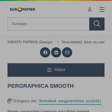
Table Of Content
sr.skip-to.main-content
sr.skip-to.table-of-contents
sr.skip-to.main-navigation
Search
KREATÍV PAPÍROK (Design)
Sima felületű, fehér és natúr p
Kitűző
PERGRAPHICA SMOOTH
Görgess ide:
Termékek megjelenítése (szűrők)
Magas volumenitású prémium mázoltalan preprint