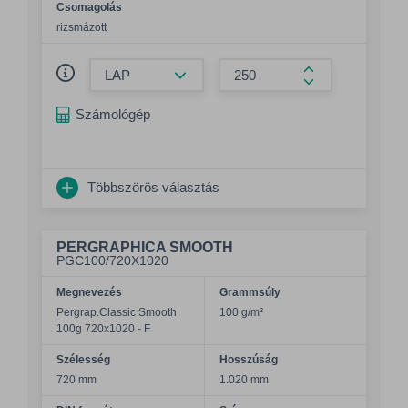
Csomagolás
rizsmázott
Összeg csökkentése
Összeg növelés
Számológép
Többszörös választás
PERGRAPHICA SMOOTH
PGC100/720X1020
Megnevezés
Grammsúly
Pergrap.Classic Smooth
100 g/m²
100g 720x1020 - F
Szélesség
Hosszúság
720 mm
1.020 mm