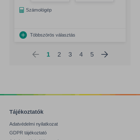
Összeg növelés
Számológép
Többszörös választás
1
2
3
4
5
Tájékoztatók
Adatvédelmi nyilatkozat
GDPR tájékoztató