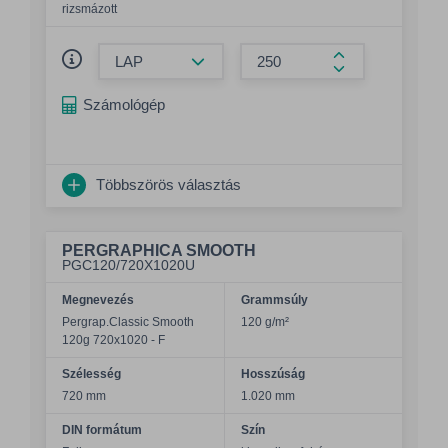
rizsmázott
Összeg csökkentése
Összeg növelés
Számológép
Többszörös választás
PERGRAPHICA SMOOTH
PGC120/720X1020U
Megnevezés
Grammsúly
Pergrap.Classic Smooth
120 g/m²
120g 720x1020 - F
Szélesség
Hosszúság
720 mm
1.020 mm
DIN formátum
Szín