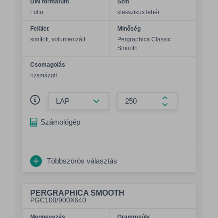
DIN formátum
Szín
Folio
klasszikus fehér
Felület
Minőség
simított, volumenizált
Pergraphica Classic
Smooth
Csomagolás
rizsmázott
Összeg csökkentése
Összeg növelés
Számológép
Többszörös választás
PERGRAPHICA SMOOTH
PGC100/900X640
Megnevezés
Grammsúly