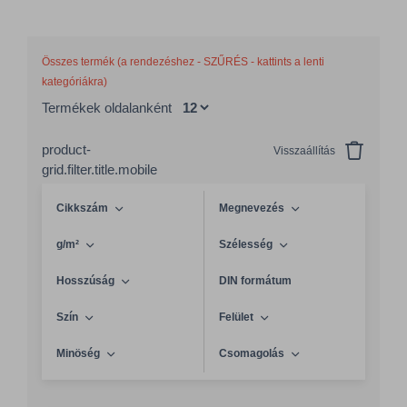
Összes termék (a rendezéshez - SZŰRÉS - kattints a lenti
kategóriákra)
Termékek oldalanként
product-
Visszaállítás
grid.filter.title.mobile
Cikkszám
Megnevezés
g/m²
Szélesség
Hosszúság
DIN formátum
Szín
Felület
Minöség
Csomagolás