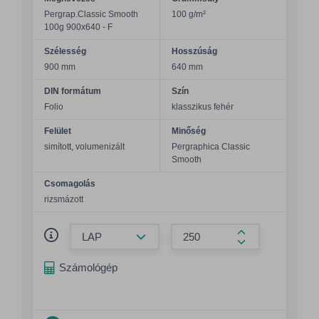
Pergrap.Classic Smooth
100 g/m²
100g 900x640 - F
Szélesség
Hosszúság
900 mm
640 mm
DIN formátum
Szín
Folio
klasszikus fehér
Felület
Minőség
simított, volumenizált
Pergraphica Classic
Smooth
Csomagolás
rizsmázott
Összeg csökkentése
Összeg növelés
Számológép