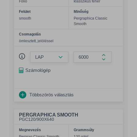
Folio
klasszikus fehér
Felület
Minőség
smooth
Pergraphica Classic
Smooth
Csomagolás
ömlesztett, jelöléssel
Összeg csökkentése
Összeg növelés
Számológép
Többszörös választás
PERGRAPHICA SMOOTH
PGC120/900X640
Megnevezés
Grammsúly
Pergrap.Classic Smooth
120 g/m²