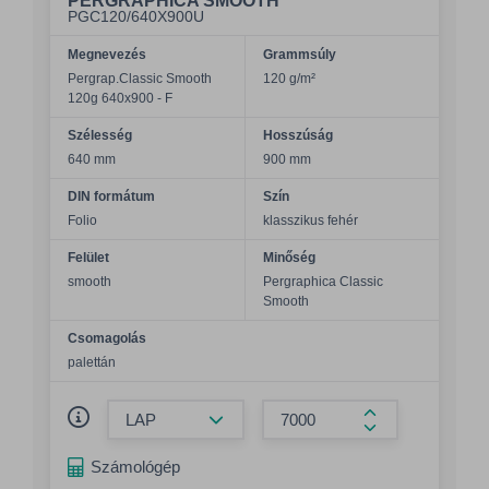
PERGRAPHICA SMOOTH
PGC120/640X900U
Megnevezés
Grammsúly
Pergrap.Classic Smooth
120 g/m²
120g 640x900 - F
Szélesség
Hosszúság
640 mm
900 mm
DIN formátum
Szín
Folio
klasszikus fehér
Felület
Minőség
smooth
Pergraphica Classic
Smooth
Csomagolás
palettán
Összeg csökkentése
Összeg növelés
Számológép