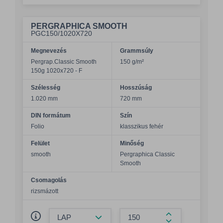
PERGRAPHICA SMOOTH
PGC150/1020X720
Megnevezés
Grammsúly
Pergrap.Classic Smooth
150 g/m²
150g 1020x720 - F
Szélesség
Hosszúság
1.020 mm
720 mm
DIN formátum
Szín
Folio
klasszikus fehér
Felület
Minőség
smooth
Pergraphica Classic
Smooth
Csomagolás
rizsmázott
Összeg csökkentése