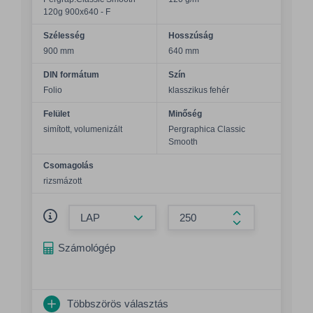
120g 900x640 - F
Szélesség
Hosszúság
900 mm
640 mm
DIN formátum
Szín
Folio
klasszikus fehér
Felület
Minőség
simított, volumenizált
Pergraphica Classic
Smooth
Csomagolás
rizsmázott
Összeg csökkentése
Összeg növelés
Számológép
Többszörös választás