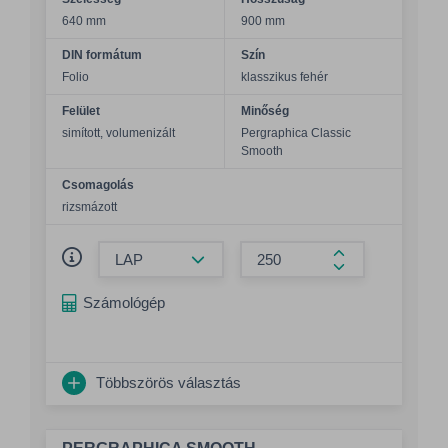
640 mm
900 mm
DIN formátum
Szín
Folio
klasszikus fehér
Felület
Minőség
simított, volumenizált
Pergraphica Classic
Smooth
Csomagolás
rizsmázott
Összeg csökkentése
Összeg növelés
Számológép
Többszörös választás