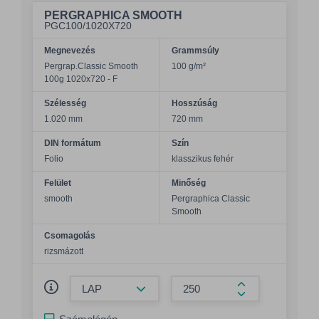
PERGRAPHICA SMOOTH
PGC100/1020X720
Megnevezés
Grammsúly
Pergrap.Classic Smooth
100 g/m²
100g 1020x720 - F
Szélesség
Hosszúság
1.020 mm
720 mm
DIN formátum
Szín
Folio
klasszikus fehér
Felület
Minőség
smooth
Pergraphica Classic
Smooth
Csomagolás
rizsmázott
Összeg csökkentése
Összeg növelés