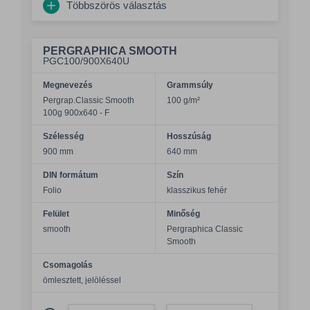
Többszörös választás
PERGRAPHICA SMOOTH
PGC100/900X640U
Megnevezés
Grammsúly
Pergrap.Classic Smooth
100 g/m²
100g 900x640 - F
Szélesség
Hosszúság
900 mm
640 mm
DIN formátum
Szín
Folio
klasszikus fehér
Felület
Minőség
smooth
Pergraphica Classic
Smooth
Csomagolás
ömlesztett, jelöléssel
Összeg csökkentése