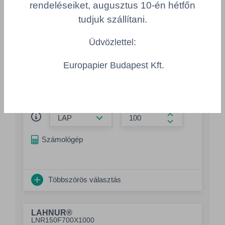
rendeléseiket, augusztus 10-én hétfőn
700 mm
1.000 mm
tudjuk szállítani.
DIN formátum
Szín
Folio
fehér
Üdvözlettel:
Felület
Minőség
mázolatlan
Recycling
Europapier Budapest Kft.
Csomagolás
rizsmázott
Összeg csökkentése
Összeg növelés
Számológép
Többszörös választás
LAHNUR®
LNR150F700X1000