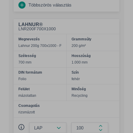
Többszörös választás
LAHNUR®
LNR200F700X1000
Megnevezés
Grammsúly
Lahnur 200g 700x1000 - F
200 g/m²
Szélesség
Hosszúság
700 mm
1.000 mm
DIN formátum
Szín
Folio
fehér
Felület
Minőség
mázolatlan
Recycling
Csomagolás
rizsmázott
Összeg csökkentése
Összeg növelés