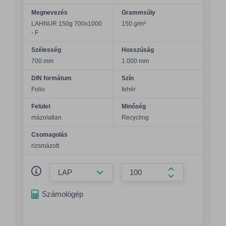
Megnevezés
Grammsúly
LAHNUR 150g 700x1000
150 g/m²
- F
Szélesség
Hosszúság
700 mm
1.000 mm
DIN formátum
Szín
Folio
fehér
Felület
Minőség
mázolatlan
Recycling
Csomagolás
rizsmázott
Összeg csökkentése
Összeg növelés
Számológép