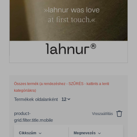
Összes termék (a rendezéshez - SZŰRÉS - kattints a lenti
kategóriákra)
Termékek oldalanként
product-
Visszaállítás
grid.filter.title.mobile
Cikkszám
Megnevezés