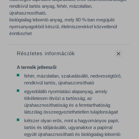
rendkívül tartós anyag, fehér, mázolatlan,
újrahasznosítható,
biológiailag lebomló anyag, mely 80 %-ban megújuló
nyersanyagokból készül, élelmiszerekkel közvetlenül
érintkezhet
Részletes információk
A termék jellemzői
fehér, mázolatlan, szakadásálló, nedvességtűrő,
rendkívül tartós, újrahaszonsítható
egyedülálló nyomtatási alapanyag, amely
tökéletesen ötvözi a tartósság, az
újrahasznosíthatóság és a fenntarthatóság
látszólag összeegyeztethetetlen tulajdonságait
kétszer olyan erős, mint a hagyományos papír,
tartós és időjárásálló, ugyanakkor a papírral
együtt újrahasznosítható és biológiailag lebomló