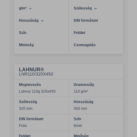
g/m²
Szélesség
Hosszúság
DIN formátum
Szín
Felület
Minöség
Csomagolás
LAHNUR®
LNR110/320X450
Megnevezés
Grammsúly
Lahnur 110g 320x450
110 g/m²
Szélesség
Hosszúság
320 mm
450 mm
DIN formátum
Szín
Folio
fehér
Felület
Minőség