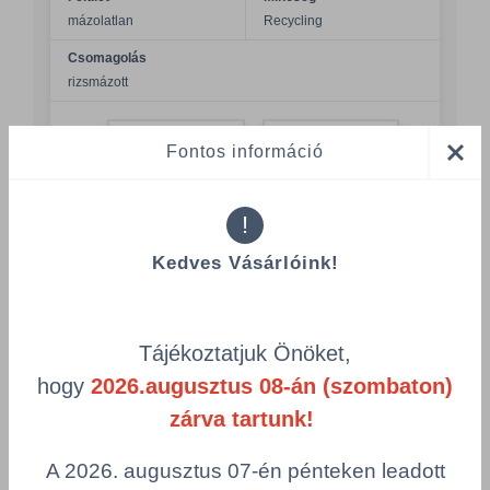
mázolatlan
Recycling
Csomagolás
rizsmázott
Összeg csökkentése
Fontos információ
Összeg növelés
Számológép
!
Kedves Vásárlóink!
Többszörös választás
LAHNUR®
Tájékoztatjuk Önöket,
LNR110F700X1000
hogy
2026.augusztus 08-án (szombaton)
Megnevezés
Grammsúly
zárva tartunk!
LAHNUR 110g 700x1000
110 g/m²
- F
A 2026. augusztus 07-én pénteken leadott
Szélesség
Hosszúság