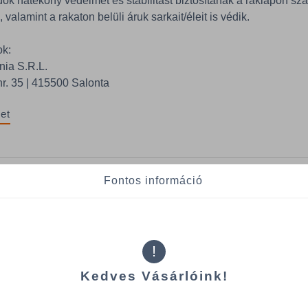
k hatékony védelmet és stabilitást biztosítanak a raklapon száll
valamint a rakaton belüli áruk sarkait/éleit is védik.
ok:
ia S.R.L.
nr. 35 | 415500 Salonta
et
es információk
Fontos információ
 jellemzői
: 35 x 35 x 3 mm
Szín: barna
!
: 1500 mm
Csomagolás: 25 db / köteg
Kedves Vásárlóink!