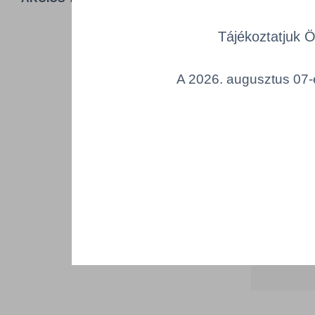
Tájékoztatjuk 
Összes ter
a lenti kat
A 2026. augusztus 07-é
Cikk k
T