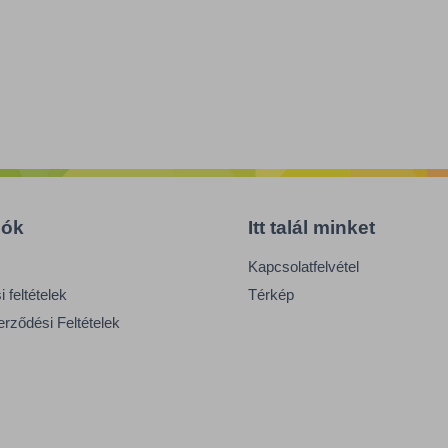
iók
Itt talál minket
Kapcsolatfelvétel
 feltételek
Térkép
erződési Feltételek