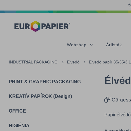
Table Of Content
sr.skip-to.main-content
sr.skip-to.table-of-contents
sr.skip-to.main-navigation
Webshop
Árlisták
INDUSTRIAL PACKAGING
Élvédő
Élvédõ papír 35/35/3
Élvéd
PRINT & GRAPHIC PACKAGING
KREATÍV PAPÍROK (Design)
Görgess
OFFICE
Papír élvédő
HIGIÉNIA