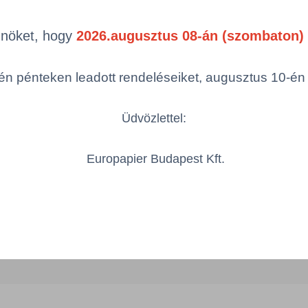
Önöket, hogy
2026.augusztus 08-án (szombaton) 
Termékek oldal
mék (a rendezéshez - SZŰRÉS - kattints
egóriákra)
n pénteken leadott rendeléseiket, augusztus 10-én hé
ép
Cikkszám
Material Short Text
Üdvözlettel:
Europapier Budapest Kft.
KS-35/35/3/1500
ÉLVÉDÕ PAPÍR 35x35x3 1
Össze
öbbszörös választás