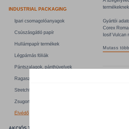
A szegélyvédő
termékeknek, 
INDUSTRIAL PACKAGING
Ipari csomagolóanyagok
Gyártói adat
Corex Roman
Csúszásgátló papír
Iosif Vulcan 
Hullámpapír termékek
Mutass több
Légpárnás fóliák
Pántszalagok, pánthüvelyek
Részlet
Ragasztószalagok
A termék
Stretchfóliák
Méret
Zsugorfóliák
Hossz
Élvédő
AKCIÓS TERMÉKEK