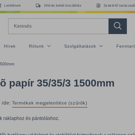
Letöltések
24órán belüli kiszállítás
Szakértő tanácsad
Search
Hírek
Rólunk
Szolgáltatások
Fenntar
 1500mm
õ papír 35/35/3 1500mm
 ide:
Termékek megjelenítése (szűrők)
k raklaphoz és pántoláshoz.