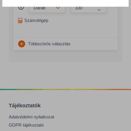
Összeg csökkentése
Összeg növelés
Számológép
Többszörös választás
Tájékoztatók
Adatvédelmi nyilatkozat
GDPR tájékoztató