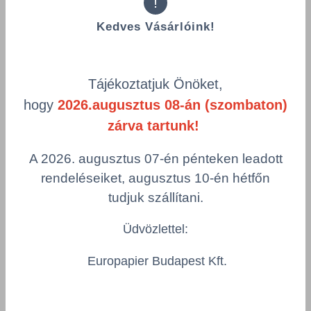
!
Kedves Vásárlóink!
Összes termék (a rendezéshez - SZŰRÉS - kattints a lenti
kategóriákra)
Termékek oldalanként
Tájékoztatjuk Önöket,
product-
hogy
2026.augusztus 08-án (szombaton)
Visszaállítás
grid.filter.title.mobile
zárva tartunk!
Cikkszám
Material Short Text
A 2026. augusztus 07-én pénteken leadott
Szín
rendeléseiket, augusztus 10-én hétfőn
tudjuk szállítani.
Üdvözlettel:
ÉLVÉDÕ PAPÍR 35/35/3/1000mm
KS-35/35/3/1000
Europapier Budapest Kft.
Material Short Text
Szín
ÉLVÉDÕ PAPÍR 35x35x3
barna
1000mm