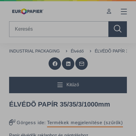
Table Of Content
sr.skip-to.main-content
sr.skip-to.table-of-contents
sr.skip-to.main-navigation
Search
INDUSTRIAL PACKAGING
Élvédő
ÉLVÉDÕ PAPÍR 35/3
Kitűző
ÉLVÉDÕ PAPÍR 35/35/3/1000mm
Görgess ide:
Termékek megjelenítése (szűrők)
Papír élvédők raklaphoz és pántoláshoz.