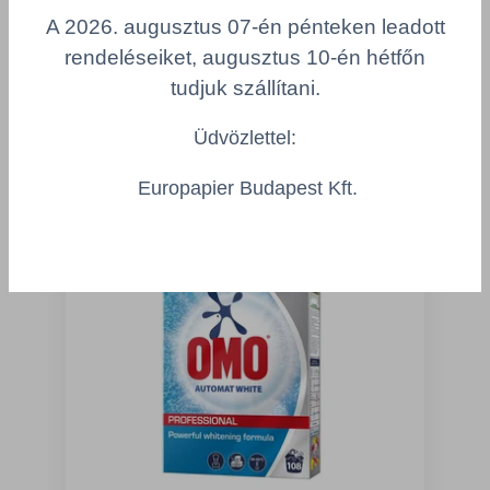
A 2026. augusztus 07-én pénteken leadott
rendeléseiket, augusztus 10-én hétfőn
tudjuk szállítani.
Az Önt érdeklő
Üdvözlettel:
termékek
Europapier Budapest Kft.