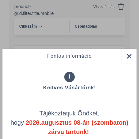
product-
Visszaállítás
grid.filter.title.mobile
Cikkszám
Csomagolás
Omo Prof.Automat Color 5,4kg 108 mosás
Fontos információ
- 9299322
DIV/9299322/PC
Csomagolás
!
1 KTN = 1 PC á 5,4 kg
Kedves Vásárlóink!
Összeg csökkentése
Összeg növelés
Számológép
Tájékoztatjuk Önöket,
hogy
2026.augusztus 08-án (szombaton)
zárva tartunk!
Többszörös választás