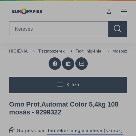
Table Of Content
Az Önt érdeklő termékek
sr.skip-to.main-content
sr.skip-to.table-of-contents
sr.skip-to.main-navigation
Search
HIGIÉNIA
Tisztítószerek
Textil higiénia
Mosószerek
Kitűző
Omo Prof.Automat Color 5,4kg 108
mosás - 9299322
Görgess ide:
Termékek megjelenítése (szűrők)