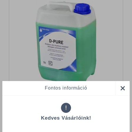
Fontos információ
!
Összes termék (a rendezéshez - SZŰRÉS - kattints a lenti
Kedves Vásárlóink!
kategóriákra)
Termékek oldalanként