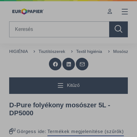
Table Of Content
sr.skip-to.main-content
sr.skip-to.table-of-contents
sr.skip-to.main-navigation
Search
HIGIÉNIA
Tisztítószerek
Textil higiénia
Mosószerek
Kitűző
D-Pure folyékony mosószer 5L -
DP5000
Görgess ide:
Termékek megjelenítése (szűrők)