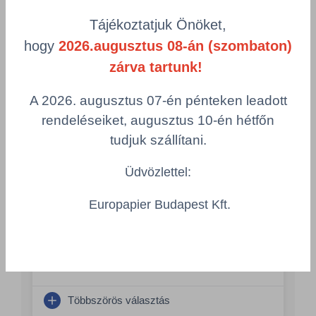
Tájékoztatjuk Önöket,
product-
Visszaállítás
grid.filter.title.mobile
hogy
2026.augusztus 08-án (szombaton)
zárva tartunk!
Cikkszám
Csomagolás
A 2026. augusztus 07-én pénteken leadott
rendeléseiket, augusztus 10-én hétfőn
D-Pure folyékony mosószer 5L - DP5000
DEL/DP5000/PC
tudjuk szállítani.
Csomagolás
Üdvözlettel:
1 db = 1 kanna = 5 liter
Összeg csökkentése
Europapier Budapest Kft.
Összeg növelés
Számológép
Többszörös választás