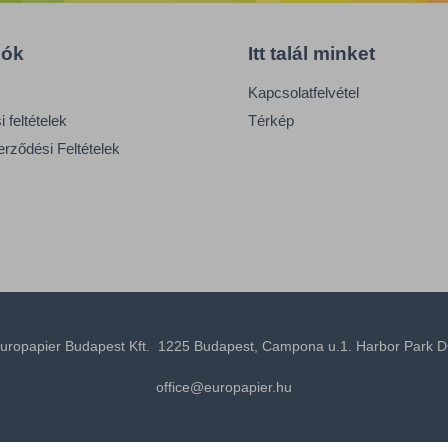
iók
Itt talál minket
Kapcsolatfelvétel
 feltételek
Térkép
erződési Feltételek
uropapier Budapest Kft. 1225 Budapest, Campona u.1. Harbor Park D
office@europapier.hu