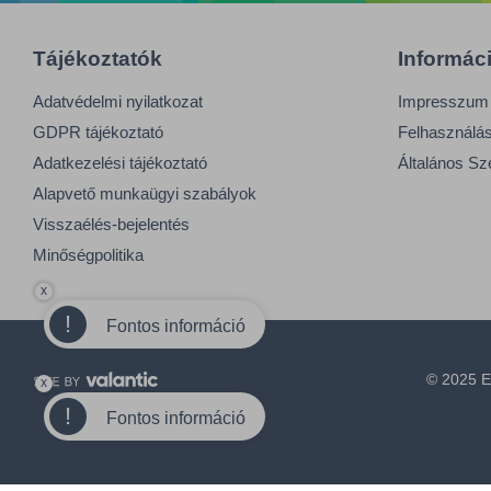
Tájékoztatók
Informác
Adatvédelmi nyilatkozat
Impresszum
GDPR tájékoztató
Felhasználási
Adatkezelési tájékoztató
Általános Sz
Alapvető munkaügyi szabályok
Visszaélés-bejelentés
Minőségpolitika
x
!
Fontos információ
© 2025 E
x
!
Fontos információ