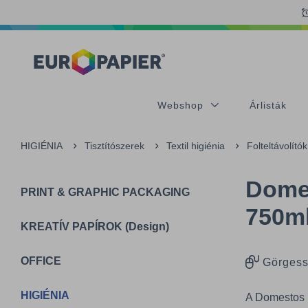
Table Of Content
sr.skip-to.main-content
sr.skip-to.table-of-contents
sr.skip-to.main-navigation
Webshop
Árlisták
HIGIÉNIA
Tisztítószerek
Textil higiénia
Folteltávolítók
Dome
PRINT & GRAPHIC PACKAGING
750m
KREATÍV PAPÍROK (Design)
OFFICE
Görgess
HIGIÉNIA
A Domestos 