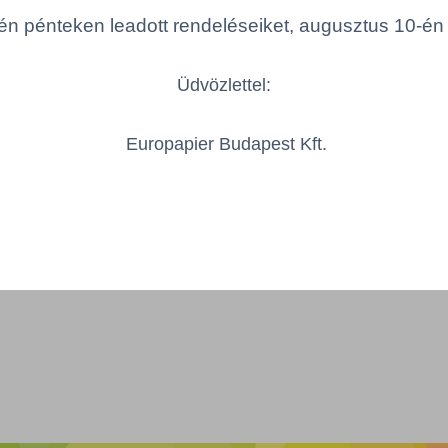
n pénteken leadott rendeléseiket, augusztus 10-én hé
HAZT/31150507/PC
1 K
Üdvözlettel:
Össze
öbbszörös választás
Europapier Budapest Kft.