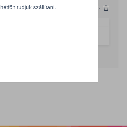
tfőn tudjuk szállítani.
Visszaállítás
TN = 1 PAK 20 darab
g csökkentése
Számológép
Összeg növelése