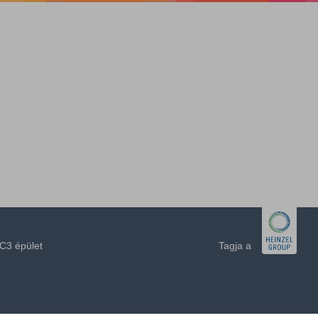
C3 épület
Tagja a