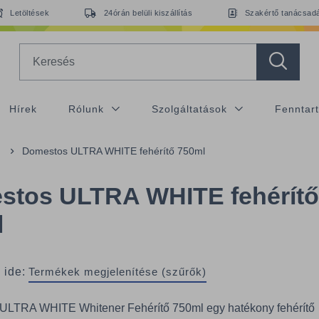
Letöltések
24órán belüli kiszállítás
Szakértő tanácsad
Search
Hírek
Rólunk
Szolgáltatások
Fenntar
Domestos ULTRA WHITE fehérítő 750ml
stos ULTRA WHITE fehérítő
l
 ide:
Termékek megjelenítése (szűrők)
ULTRA WHITE Whitener Fehérítő 750ml egy hatékony fehérítő