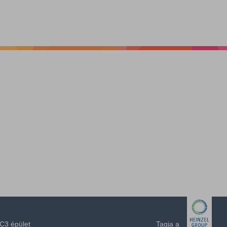
C3 épület
Tagja a