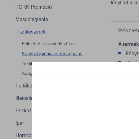
fényt ad a ke
TORK Promóció
Mosdóhigiénia
Részlet
Tisztítószerek
Felület-és szanitertisztítás
A termék
Konyhahigiénia és mosogatás
Fényt
Védőr
Textil higiénia
Adagoló és kiegészítők
Fertőtlenítőszerek
Adatlap
Illatosítók
Eszközök
Ipar
Összes ter
Horeca