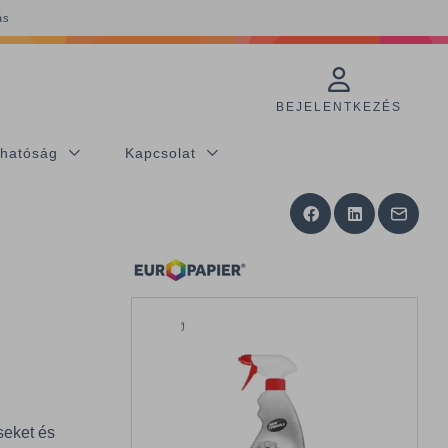
ás
BEJELENTKEZÉS
thatóság
Kapcsolat
seket és