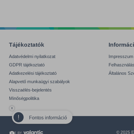
Tájékoztatók
Informác
Adatvédelmi nyilatkozat
Impresszum
GDPR tájékoztató
Felhasználási
Adatkezelési tájékoztató
Általános Sz
Alapvető munkaügyi szabályok
Visszaélés-bejelentés
Minőségpolitika
x
!
Fontos információ
© 2025 E
x