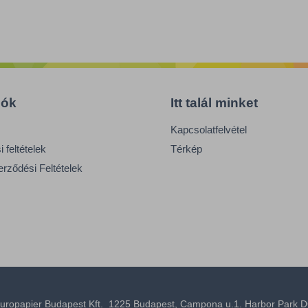
iók
Itt talál minket
Kapcsolatfelvétel
 feltételek
Térkép
erződési Feltételek
uropapier Budapest Kft. 1225 Budapest, Campona u.1. Harbor Park D