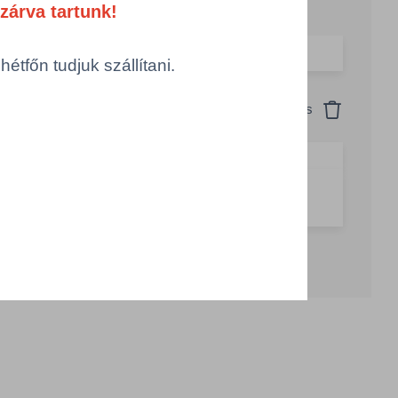
zárva tartunk!
omagolás
tfőn tudjuk szállítani.
Visszaállítás
TN = 18 db
g csökkentése
Számológép
Összeg növelése