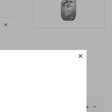
anként
|
Rácsos nézet