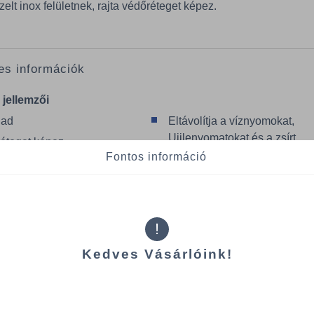
zelt inox felületnek, rajta védőréteget képez.
es információk
 jellemzői
 ad
Eltávolítja a víznyomokat,
Ujjlenyomatokat és a zsírt
éteget képez
Fontos információ
Friss illatot hagy maga után
ok
!
Kedves Vásárlóink!
Termékek oldal
mék (a rendezéshez - SZŰRÉS - kattints