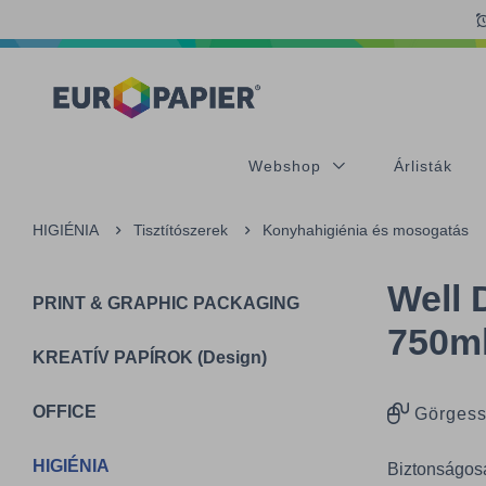
Table Of Content
sr.skip-to.main-content
sr.skip-to.table-of-contents
sr.skip-to.main-navigation
Webshop
Árlisták
HIGIÉNIA
Tisztítószerek
Konyhahigiénia és mosogatás
Well 
PRINT & GRAPHIC PACKAGING
750m
KREATÍV PAPÍROK (Design)
OFFICE
Görgess
HIGIÉNIA
Biztonságosa