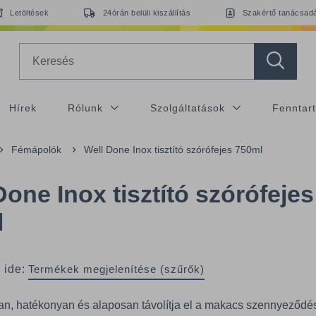
Letöltések
24órán belüli kiszállítás
Szakértő tanácsad
Search
Hírek
Rólunk
Szolgáltatások
Fenntar
Fémápolók
Well Done Inox tisztító szórófejes 750ml
Done Inox tisztító szórófejes
l
 ide:
Termékek megjelenítése (szűrők)
n, hatékonyan és alaposan távolítja el a makacs szennyeződé