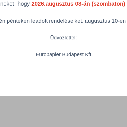
egóriákra)
Önöket, hogy
2026.augusztus 08-án (szombaton) 
ám
Cs
n pénteken leadott rendeléseiket, augusztus 10-én hé
Üdvözlettel:
1150201/PC
1 K
Europapier Budapest Kft.
Össze
öbbszörös választás