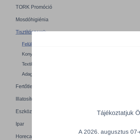
TORK Promóció
Mosdóhigiénia
Tisztítószerek
Felület-és szanitertisztítás
Konyhahigiénia és mosogatás
Textil higiénia
Összes ter
Adagoló és kiegészítők
a lenti kat
Fertőtlenítőszerek
Cikk k
Illatosítók
Eszközök
Tájékoztatjuk 
Ipar
A 2026. augusztus 07-é
Horeca