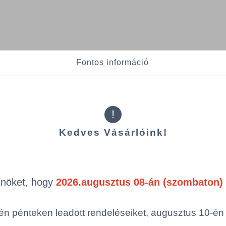
Fontos információ
!
Termékek oldal
mék (a rendezéshez - SZŰRÉS - kattints
egóriákra)
Kedves Vásárlóink!
ép
Cikkszám
Csom
Önöket, hogy
2026.augusztus 08-án (szombaton) 
n pénteken leadott rendeléseiket, augusztus 10-én hé
HAZT/ECET20/PC
1 KTN 