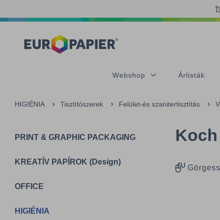
Table Of Content
sr.skip-to.main-content
sr.skip-to.table-of-contents
sr.skip-to.main-navigation
Webshop
Árlisták
HIGIÉNIA
Tisztítószerek
Felület-és szanitertisztítás
V
Koch 
PRINT & GRAPHIC PACKAGING
KREATÍV PAPÍROK (Design)
Görgess
OFFICE
HIGIÉNIA