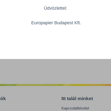
Össze
öbbszörös választás
Üdvözlettel:
Europapier Budapest Kft.
iók
Itt talál minket
Kapcsolatfelvétel