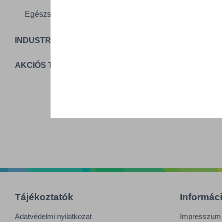
T
Egészségügy
INDUSTRIAL PACKAGING
AKCIÓS TERMÉKEK
Tájékoztatók
Informác
Adatvédelmi nyilatkozat
Impresszum