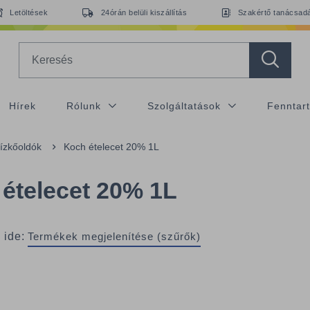
Letöltések
24órán belüli kiszállítás
Szakértő tanácsad
Search
Hírek
Rólunk
Szolgáltatások
Fenntar
ízkőoldók
Koch ételecet 20% 1L
ételecet 20% 1L
 ide:
Termékek megjelenítése (szűrők)