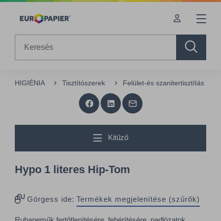
Table Of Content
sr.skip-to.main-content
sr.skip-to.table-of-contents
sr.skip-to.main-navigation
Search
HIGIÉNIA
Tisztítószerek
Felület-és szanitertisztítás
Kitűző
Hypo 1 literes Hip-Tom
Görgess ide:
Termékek megjelenítése (szűrők)
Ruhaneműk fertőtlenítésére, fehérítésére, padlózatok