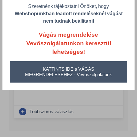
Szeretnénk tájékoztatni Önöket, hogy
Cikkszám
Csomagolás
Webshopunkban leadott rendeléseknél vágást
nem tudnak beállítani!
Vágás megrendelése
Hypo 1 literes Hip-Tom
HAZT/31100106
Vevőszolgálatunkon keresztül
lehetséges!
Csomagolás
1 KTN = 10 db
KATTINTS IDE a VÁGÁS
Összeg csökkentése
MEGRENDELÉSÉHEZ - Vevőszolgálatunk
Összeg növelés
Számológép
Többszörös választás