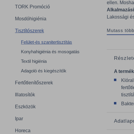
ellen. Moshat
TORK Promóció
Alkalmazási 
Lakossági és 
Mosdóhigiénia
Mutass több
Tisztítószerek
Felület-és szanitertisztítás
Konyhahigiénia és mosogatás
Részlet
Textil higiénia
Adagoló és kiegészítők
A termék
Klóra
Fertőtlenítőszerek
fertőt
Illatosítók
tisztí
Bakter
Eszközök
Ipar
Adatlap
Horeca