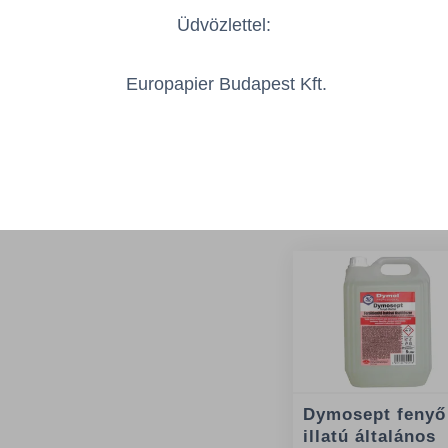
Üdvözlettel:
Europapier Budapest Kft.
Az Önt érdeklő
Dymosept fenyő
illatú általános