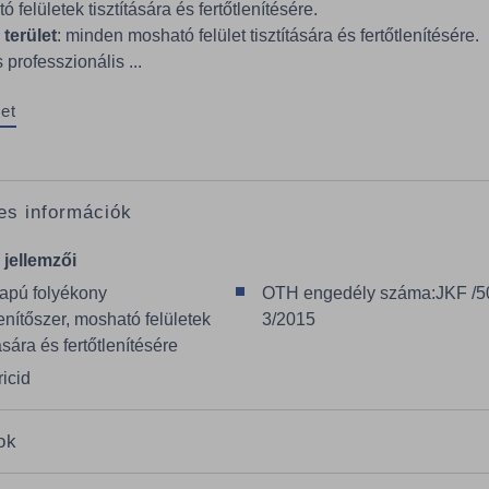
ó felületek tisztítására és fertőtlenítésére.
terület
: minden mosható felület tisztítására és fertőtlenítésére.
professzionális ...
et
es információk
 jellemzői
lapú folyékony
OTH engedély száma:JKF /5
lenítőszer, mosható felületek
3/2015
tására és fertőtlenítésére
icid
ok