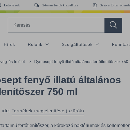
Letöltések
24órán belüli kiszállítás
Szakértő tanácsad
Search
Hírek
Rólunk
Szolgáltatások
Fenntar
veg-és felület
Dymosept fenyő illatú általános fertőtlenítőszer 750
ept fenyő illatú általános
tlenítőszer 750 ml
 ide:
Termékek megjelenítése (szűrők)
rtartalmú fertőtlenítőszer, a kórokozó baktériumok és kellemetl