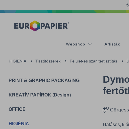
Table Of Content
Az Önt érdeklő termékek
sr.skip-to.main-content
sr.skip-to.table-of-contents
sr.skip-to.main-navigation
Webshop
Árlisták
HIGIÉNIA
Tisztítószerek
Felület-és szanitertisztítás
Ü
Dymos
PRINT & GRAPHIC PACKAGING
fertő
KREATÍV PAPÍROK (Design)
OFFICE
Görgess
HIGIÉNIA
Hatásos, kló