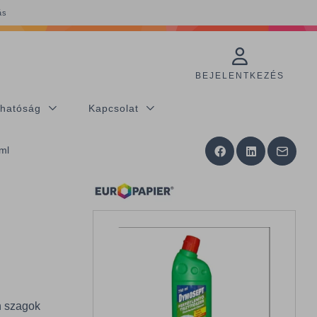
ás
BEJELENTKEZÉS
thatóság
Kapcsolat
 ml
en szagok