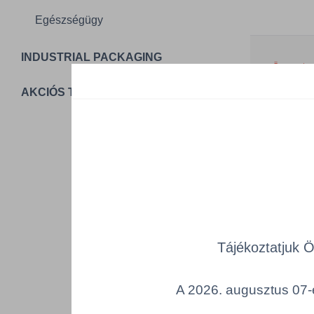
Egészségügy
INDUSTRIAL PACKAGING
Összes ter
a lenti kat
AKCIÓS TERMÉKEK
Cikksz
DYM/59
T
Tájékoztatjuk 
A 2026. augusztus 07-é