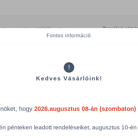
Termékek oldal
mék (a rendezéshez - SZŰRÉS - kattints
Fontos információ
egóriákra)
ám
Csomagolás
!
Kedves Vásárlóink!
97104703447
1 KTN = 10 piec
Össze
öbbszörös választás
Önöket, hogy
2026.augusztus 08-án (szombaton) 
n pénteken leadott rendeléseiket, augusztus 10-én hé