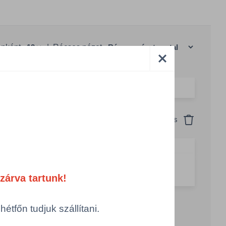
anként
|
Rácsos nézet
Visszaállítás
es á 750 ml
g csökkentése
Számológép
Összeg növelése
zárva tartunk!
tfőn tudjuk szállítani.