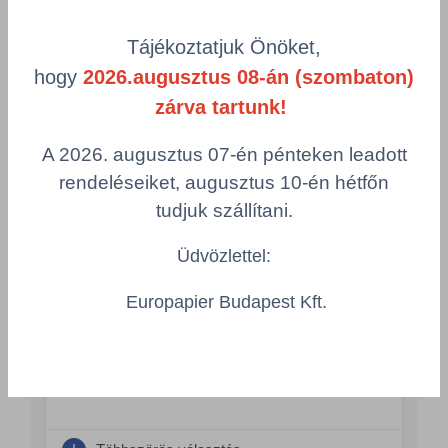
product-
Visszaállítás
Tájékoztatjuk Önöket,
grid.filter.title.mobile
hogy
2026.augusztus 08-án (szombaton)
Cikkszám
Csomagolás
zárva tartunk!
A 2026. augusztus 07-én pénteken leadott
rendeléseiket, augusztus 10-én hétfőn
Cif Professional ablak- és felülettisztító 5L
- 7518654
tudjuk szállítani.
DIV/7518654
Csomagolás
Üdvözlettel:
1 KTN = 2 db x 5 liter
Europapier Budapest Kft.
Összeg csökkentése
Összeg növelés
Számológép