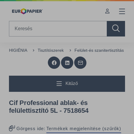
Table Of Content
sr.skip-to.main-content
sr.skip-to.table-of-contents
sr.skip-to.main-navigation
Search
HIGIÉNIA
Tisztítószerek
Felület-és szanitertisztítás
Kitűző
Cif Professional ablak- és
felülettisztító 5L - 7518654
Görgess ide:
Termékek megjelenítése (szűrők)