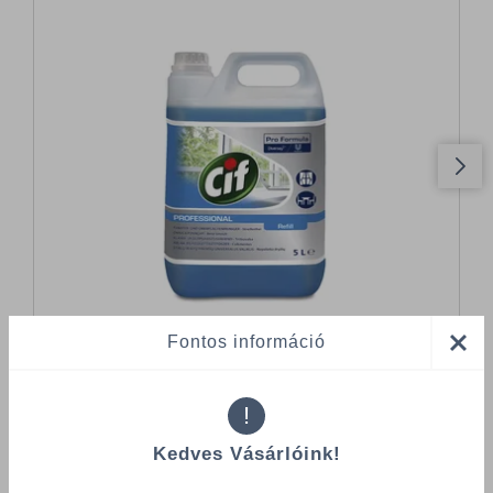
Fontos információ
!
Összes termék (a rendezéshez - SZŰRÉS - kattints a lenti
kategóriákra)
Kedves Vásárlóink!
Termékek oldalanként