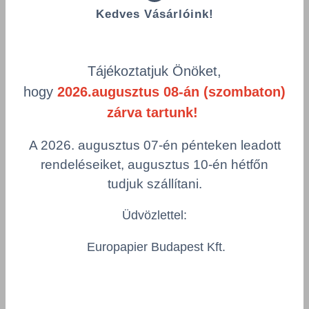
Kedves Vásárlóink!
Összes termék (a rendezéshez - SZŰRÉS - kattints a lenti
kategóriákra)
Tájékoztatjuk Önöket,
Termékek oldalanként
hogy
2026.augusztus 08-án (szombaton)
zárva tartunk!
product-
Visszaállítás
grid.filter.title.mobile
A 2026. augusztus 07-én pénteken leadott
Cikkszám
Csomagolás
rendeléseiket, augusztus 10-én hétfőn
tudjuk szállítani.
Üdvözlettel:
Maya Acid 1 liter szanitertisztító - MAA1000
DEL/MAA1000/PC
Europapier Budapest Kft.
Csomagolás
1 PAK = 12 db x 1L
Összeg csökkentése