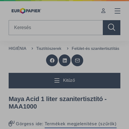
Table Of Content
sr.skip-to.main-content
sr.skip-to.table-of-contents
sr.skip-to.main-navigation
Search
HIGIÉNIA
Tisztítószerek
Felület-és szanitertisztítás
Kitűző
Maya Acid 1 liter szanitertisztító -
MAA1000
Görgess ide:
Termékek megjelenítése (szűrők)