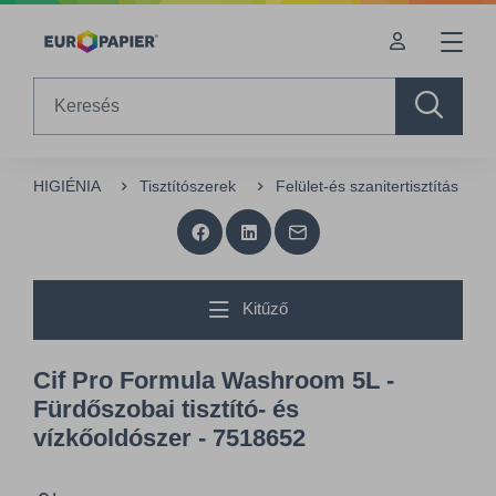
Table Of Content
sr.skip-to.main-content
sr.skip-to.table-of-contents
sr.skip-to.main-navigation
Search
HIGIÉNIA
Tisztítószerek
Felület-és szanitertisztítás
Kitűző
Cif Pro Formula Washroom 5L -
Fürdőszobai tisztító- és
vízkőoldószer - 7518652