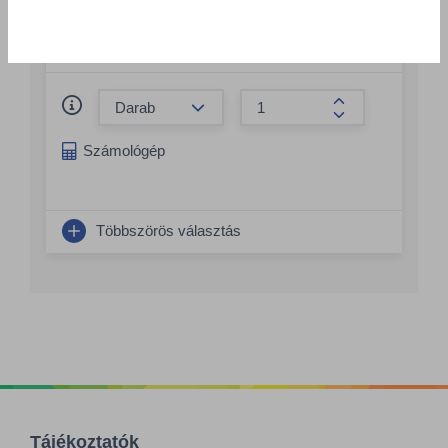
Csomagolás
1 KTN = 2 db x 5 liter
Összeg csökkentése
Összeg növelés
Számológép
Többszörös választás
Tájékoztatók