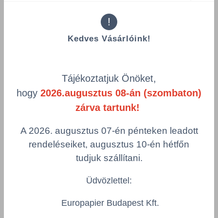
!
Kedves Vásárlóink!
Összes termék (a rendezéshez - SZŰRÉS - kattints a lenti
Tájékoztatjuk Önöket,
kategóriákra)
hogy
2026.augusztus 08-án (szombaton)
Termékek oldalanként
zárva tartunk!
product-
Visszaállítás
grid.filter.title.mobile
A 2026. augusztus 07-én pénteken leadott
rendeléseiket, augusztus 10-én hétfőn
Cikkszám
Csomagolás
tudjuk szállítani.
Üdvözlettel:
Cif Pro Formula Washroom 5L -
Fürdőszobai tisztító- és vízkőoldószer -
Europapier Budapest Kft.
7518652
DIV/7518652