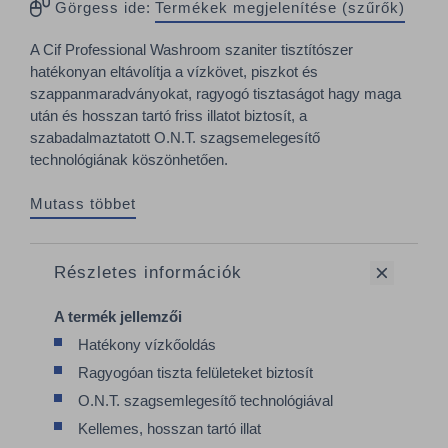
Görgess ide:
Termékek megjelenítése (szűrők)
A Cif Professional Washroom szaniter tisztítószer
hatékonyan eltávolítja a vízkövet, piszkot és
szappanmaradványokat, ragyogó tisztaságot hagy maga
után és hosszan tartó friss illatot biztosít, a
szabadalmaztatott O.N.T. szagsemelegesítő
technológiának köszönhetően.
Mutass többet
Részletes információk
A termék jellemzői
Hatékony vízkőoldás
Ragyogóan tiszta felületeket biztosít
O.N.T. szagsemlegesítő technológiával
Kellemes, hosszan tartó illat