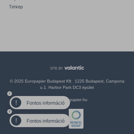
Térkép
© 2025 Europapier Budapest Kft. 1225 Budapest, Campona
u.1. Harbor Park DC3 épület
x
office@europapier.hu
!
Fontos információ
x
Tagja a
!
Fontos információ