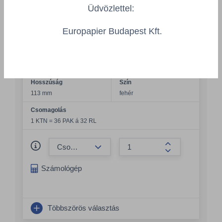
Üdvözlettel:
Ooops Everyday kistekercses toalettpapír,
barack illat, 3 réteg, 115 lap - 2068
Europapier Budapest Kft.
VPF/2068/PAK
Grammsúly
Szélesség
46,50 g/m²
90 mm
Hosszúság
Szín
113 mm
fehér
Csomagolás
1 KTN = 36 PAK á 32 RL
Összeg csökkentése
Összeg növelés
Számológép
Többszörös választás