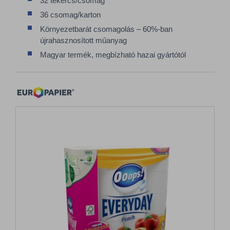
32 tekercs/csomag
36 csomag/karton
Környezetbarát csomagolás – 60%-ban
újrahasznosított műanyag
Magyar termék, megbízható hazai gyártótól