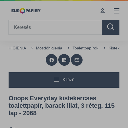
Table Of Content
sr.skip-to.main-content
sr.skip-to.table-of-contents
sr.skip-to.main-navigation
Search
HIGIÉNIA
Mosdóhigiénia
Toalettpapírok
Kistekercs
Kitűző
Ooops Everyday kistekercses
toalettpapír, barack illat, 3 réteg, 115
lap - 2068