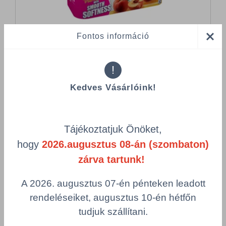
Fontos információ
!
Összes termék (a rendezéshez - SZŰRÉS - kattints a lenti
Kedves Vásárlóink!
kategóriákra)
Termékek oldalanként
Tájékoztatjuk Önöket,
product-
Visszaállítás
hogy
2026.augusztus 08-án (szombaton)
grid.filter.title.mobile
zárva tartunk!
Cikkszám
g/m²
A 2026. augusztus 07-én pénteken leadott
Szélesség
Hosszúság
rendeléseiket, augusztus 10-én hétfőn
Szín
Csomagolás
tudjuk szállítani.