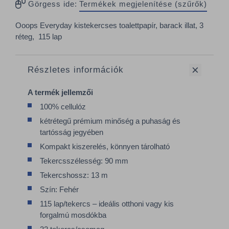
Görgess ide:
Termékek megjelenítése (szűrők)
Ooops Everyday kistekercses toalettpapír, barack illat, 3
réteg, 115 lap
Részletes információk
A termék jellemzői
100% cellulóz
kétrétegű prémium minőség a puhaság és
tartósság jegyében
Kompakt kiszerelés, könnyen tárolható
Tekercsszélesség: 90 mm
Tekercshossz: 13 m
Szín: Fehér
115 lap/tekercs – ideális otthoni vagy kis
forgalmú mosdókba