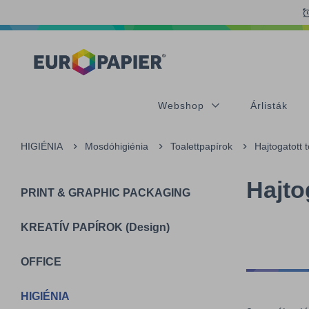
Table Of Content
sr.skip-to.main-content
sr.skip-to.table-of-contents
sr.skip-to.main-navigation
Webshop
Árlisták
HIGIÉNIA
Mosdóhigiénia
Toalettpapírok
Hajtogatott 
Hajto
PRINT & GRAPHIC PACKAGING
KREATÍV PAPÍROK (Design)
OFFICE
HIGIÉNIA