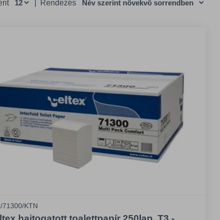
ént
|
Rendezés
/71300/KTN
tex hajtogatott toalettpapír 250lap, T3 -