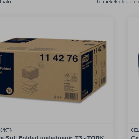
lható
Termékek oldalank
76/KTN
CEL
ra Soft Folded toalettpapír, T3 - TORK
Cel