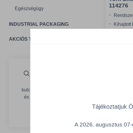
114276
Egészségügy
Rendszer:
Kihajtott
INDUSTRIAL PACKAGING
Kihajtott
Egység
AKCIÓS TERMÉKEK
Részletes kereső
Sz
Csak add meg a
kulcsszavakat, a jellemzőket
és nyomd meg a "Keresés
indítása gombot!"
Tájékoztatjuk 
Részletes kereső
A 2026. augusztus 07-é