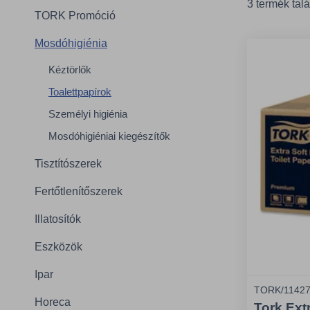
3 termék talá
TORK Promóció
Mosdóhigiénia
Kéztörlők
Toalettpapírok
Személyi higiénia
Mosdóhigiéniai kiegészítők
Tisztítószerek
Fertőtlenítőszerek
Illatosítók
Eszközök
Ipar
TORK/1142
Horeca
Tork Ext