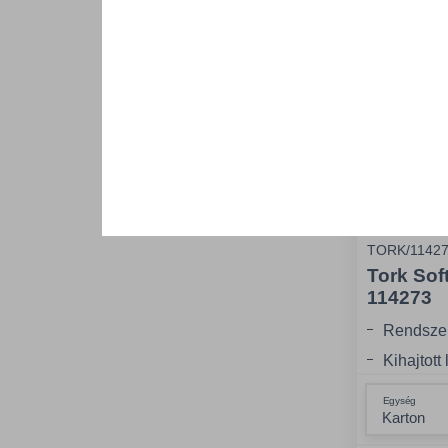
TORK/1142
Tork Sof
114273
Rendszer:
Kihajtott
Kihajtott
Egység