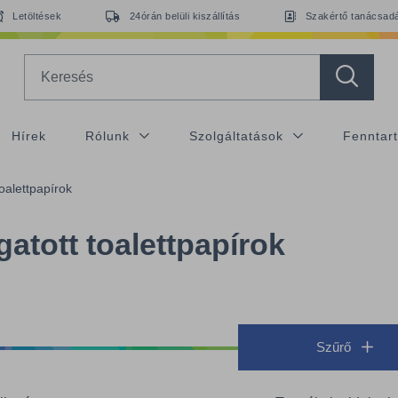
Letöltések
24órán belüli kiszállítás
Szakértő tanácsad
Search
Hírek
Rólunk
Szolgáltatások
Fenntar
toalettpapírok
gatott toalettpapírok
Szűrő