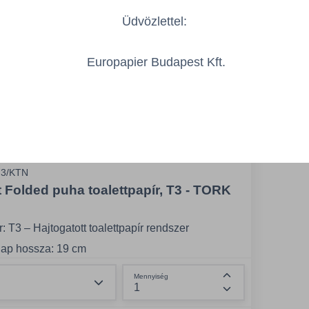
Üdvözlettel:
Europapier Budapest Kft.
73/KTN
t Folded puha toalettpapír, T3 - TORK
 T3 – Hajtogatott toalettpapír rendszer
 lap hossza: 19 cm
 lap szélessége: 11 cm
Összeg csökkentése
Mennyiség
Összeg növelése