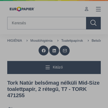
Table Of Content
Kiegészítő termékek
Az Önt érdeklő termékek
sr.skip-to.main-content
sr.skip-to.table-of-contents
sr.skip-to.main-navigation
Search
HIGIÉNIA
Mosdóhigiénia
Toalettpapírok
Belsőmag n
Kitűző
Tork Natúr belsőmag nélküli Mid-Size
toalettpapír, 2 rétegű, T7 - TORK
471255