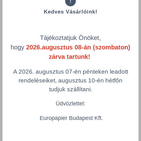
!
Számológép
Kedves Vásárlóink!
Többszörös választás
Tájékoztatjuk Önöket,
hogy
2026.augusztus 08-án (szombaton)
zárva tartunk!
A 2026. augusztus 07-én pénteken leadott
Kiegészítő termékek
rendeléseiket, augusztus 10-én hétfőn
tudjuk szállítani.
Üdvözlettel:
Europapier Budapest Kft.