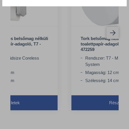
ercses belsőmag nélküli
Tork belsőmag nélküli M
ttpapír-adagoló, T7 -
toalettpapír-adagoló, T
472259
7 - Midsize Coreless
Rendszer: T7 - Midsiz
System
32.5 cm
Magasság: 12 cm
14.9 cm
Szélesség: 14 cm
Részletek
Részletek