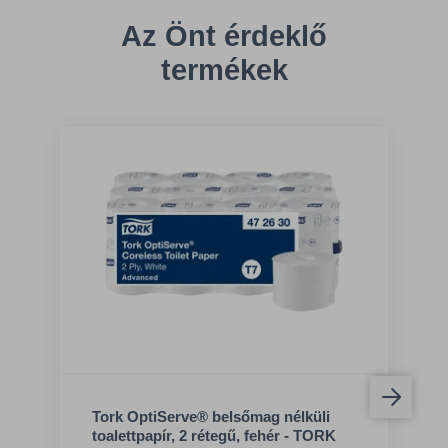
Az Önt érdeklő
termékek
Tork OptiServe® belsőmag nélküli
toalettpapír, 2 rétegű, fehér - TORK