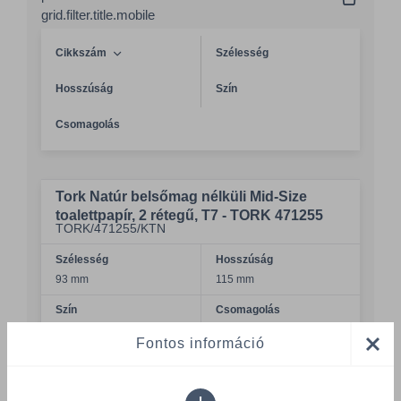
grid.filter.title.mobile
Cikkszám
Szélesség
Hosszúság
Szín
Csomagolás
Tork Natúr belsőmag nélküli Mid-Size
toalettpapír, 2 rétegű, T7 - TORK 471255
TORK/471255/KTN
Szélesség
Hosszúság
93 mm
115 mm
Szín
Csomagolás
natúr
1 KTN = 36 DB
Fontos információ
Összeg csökkentése
Összeg növelés