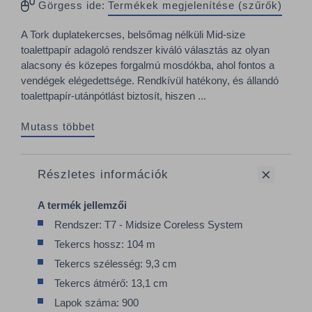
Görgess ide:
Termékek megjelenítése (szűrők)
A Tork duplatekercses, belsőmag nélküli Mid-size
toalettpapír adagoló rendszer kiváló választás az olyan
alacsony és közepes forgalmú mosdókba, ahol fontos a
vendégek elégedettsége. Rendkívül hatékony, és állandó
toalettpapír-utánpótlást biztosít, hiszen ...
Mutass többet
Részletes információk
A termék jellemzői
Rendszer: T7 - Midsize Coreless System
Tekercs hossz: 104 m
Tekercs szélesség: 9,3 cm
Tekercs átmérő: 13,1 cm
Lapok száma: 900