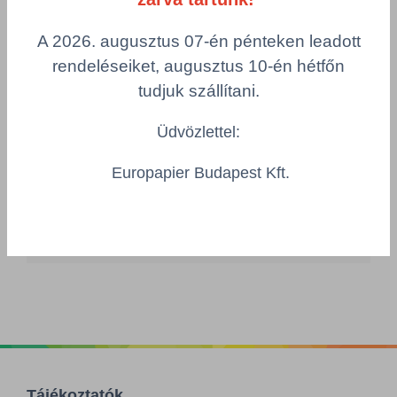
DYM/5997104704383
Csomagolás
A 2026. augusztus 07-én pénteken leadott
1 KTN = 10 db.
rendeléseiket, augusztus 10-én hétfőn
Összeg csökkentése
tudjuk szállítani.
Összeg növelés
Üdvözlettel:
Számológép
Europapier Budapest Kft.
Többszörös választás
Tájékoztatók