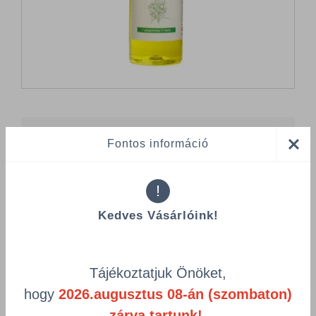
Összes termék (a rendezéshez - SZŰRÉS - kattints a lenti
Fontos információ
kategóriákra)
Termékek oldalanként
!
product-
Visszaállítás
Kedves Vásárlóink!
grid.filter.title.mobile
Cikkszám
Csomagolás
Tájékoztatjuk Önöket,
hogy
2026.augusztus 08-án (szombaton)
Well sampon hét gyógynövénnyel 1L
zárva tartunk!