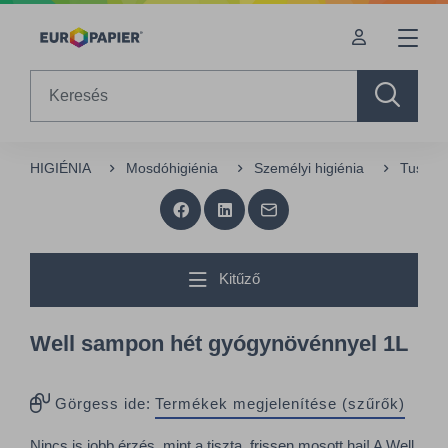
Table Of Content
sr.skip-to.main-content
sr.skip-to.table-of-contents
sr.skip-to.main-navigation
Search
HIGIÉNIA
Mosdóhigiénia
Személyi higiénia
Tusfür
Kitűző
Well sampon hét gyógynövénnyel 1L
Görgess ide:
Termékek megjelenítése (szűrők)
Nincs is jobb érzés, mint a tiszta, frissen mosott haj! A Well