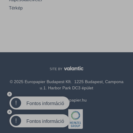
Térkép
© 2025 Europapier Budapest Kft. 1225 Budapest, Campona
u.1. Harbor Park DC3 épület
x
office@europapier.hu
!
Fontos információ
x
Tagja a
!
Fontos információ