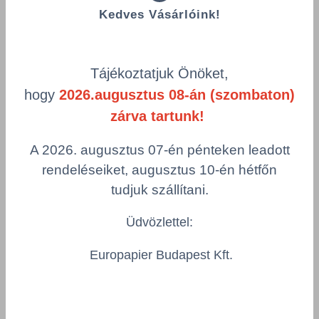
Kedves Vásárlóink!
Összes termék (a rendezéshez - SZŰRÉS - kattints a lenti
kategóriákra)
Tájékoztatjuk Önöket,
Termékek oldalanként
hogy
2026.augusztus 08-án (szombaton)
zárva tartunk!
product-
Visszaállítás
grid.filter.title.mobile
A 2026. augusztus 07-én pénteken leadott
Cikkszám
Csomagolás
rendeléseiket, augusztus 10-én hétfőn
tudjuk szállítani.
Üdvözlettel:
TORK habszappan, S34
TORK/470022/PC
Europapier Budapest Kft.
Csomagolás
1 KTN = 6 darab
Összeg csökkentése