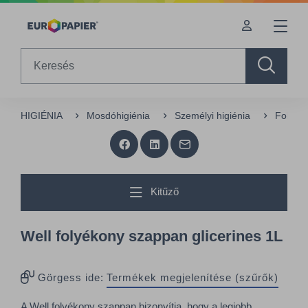
Table Of Content
sr.skip-to.main-content
sr.skip-to.table-of-contents
sr.skip-to.main-navigation
Search
HIGIÉNIA
Mosdóhigiénia
Személyi higiénia
Folyék
Kitűző
Well folyékony szappan glicerines 1L
Görgess ide:
Termékek megjelenítése (szűrők)
A Well folyékony szappan bizonyítja, hogy a legjobb