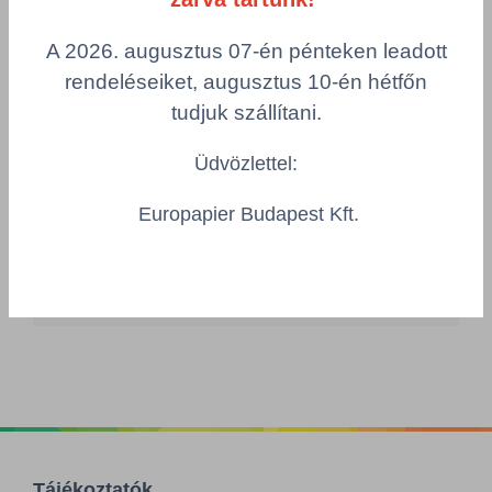
DYM//5997104704505
Csomagolás
A 2026. augusztus 07-én pénteken leadott
1 db = 5l
rendeléseiket, augusztus 10-én hétfőn
Összeg csökkentése
tudjuk szállítani.
Összeg növelés
Üdvözlettel:
Számológép
Europapier Budapest Kft.
Többszörös választás
Tájékoztatók