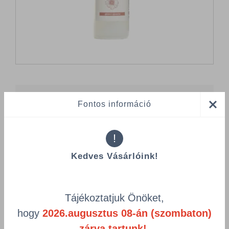
Összes termék (a rendezéshez - SZŰRÉS - kattints a lenti
Fontos információ
kategóriákra)
Termékek oldalanként
!
product-
Visszaállítás
Kedves Vásárlóink!
grid.filter.title.mobile
Cikkszám
Csomagolás
Tájékoztatjuk Önöket,
hogy
2026.augusztus 08-án (szombaton)
Well folyékony szappan glicerines 1L
zárva tartunk!