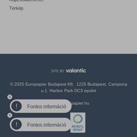
Térkép
© 2025 Europapier Budapest Kft. 1225 Budapest, Campona
u.1. Harbor Park DC3 épület
x
office@europapier.hu
!
Fontos információ
x
Tagja a
!
Fontos információ