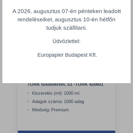
A 2026. augusztus 07-én pénteken leadott
rendeléseiket, augusztus 10-én hétfőn
tudjuk szállítani.
Üdvözlettel:
Europapier Budapest Kft.
TORK tusolókrém, S1 -TORK 420601
Kiszerelés (ml): 1000 ml
Adagok száma: 1000 adag
Minőség: Premium