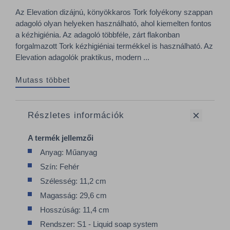
Az Elevation dizájnú, könyökkaros Tork folyékony szappan
adagoló olyan helyeken használható, ahol kiemelten fontos
a kézhigiénia. Az adagoló többféle, zárt flakonban
forgalmazott Tork kézhigiéniai termékkel is használható. Az
Elevation adagolók praktikus, modern ...
Mutass többet
Részletes információk
A termék jellemzői
Anyag: Műanyag
Szín: Fehér
Szélesség: 11,2 cm
Magasság: 29,6 cm
Hosszúság: 11,4 cm
Rendszer: S1 - Liquid soap system