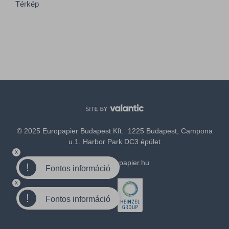
Térkép
© 2025 Europapier Budapest Kft. 1225 Budapest, Campona
u.1. Harbor Park DC3 épület
x
office@europapier.hu
!
Fontos információ
x
Tagja a
!
Fontos információ