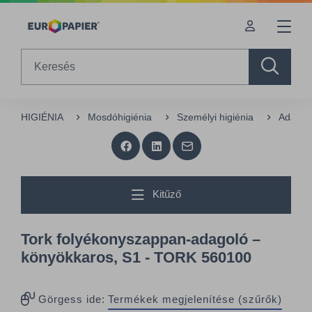
Table Of Content
Kiegészítő termékek
Az Önt érdeklő termékek
sr.skip-to.main-content
sr.skip-to.table-of-contents
sr.skip-to.main-navigation
Search
HIGIÉNIA
Mosdóhigiénia
Személyi higiénia
Adagol
Kitűző
Tork folyékonyszappan-adagoló –
könyökkaros, S1 - TORK 560100
Görgess ide:
Termékek megjelenítése (szűrők)