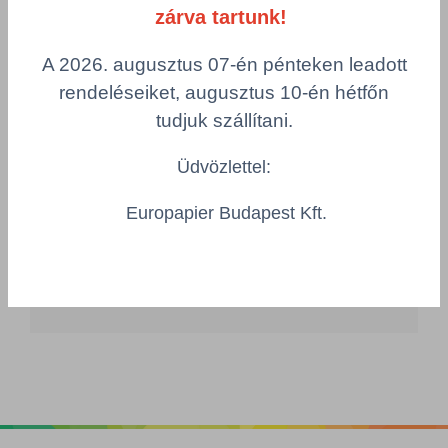
Bref color aktiv 3x50g Eucalyptus wc
zárva tartunk!
frissítő blokk
HAZT/31140370/PAK
A 2026. augusztus 07-én pénteken leadott
Csomagolás
rendeléseiket, augusztus 10-én hétfőn
1 KTN = 9 db
tudjuk szállítani.
Összeg csökkentése
Összeg növelés
Üdvözlettel:
Számológép
Europapier Budapest Kft.
Többszörös választás