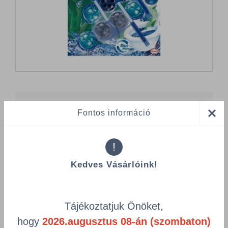
Összes termék (a rendezéshez - SZŰRÉS - kattints a lenti
Fontos információ
kategóriákra)
Termékek oldalanként
!
product-
Visszaállítás
Kedves Vásárlóink!
grid.filter.title.mobile
Cikkszám
Csomagolás
Tájékoztatjuk Önöket,
hogy
2026.augusztus 08-án (szombaton)