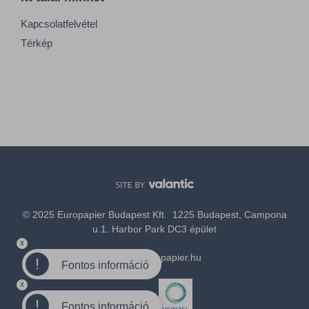
Kapcsolatfelvétel
Térkép
© 2025 Europapier Budapest Kft. 1225 Budapest, Campona
u.1. Harbor Park DC3 épület
x
office@europapier.hu
!
Fontos információ
x
Tagja a
!
Fontos információ