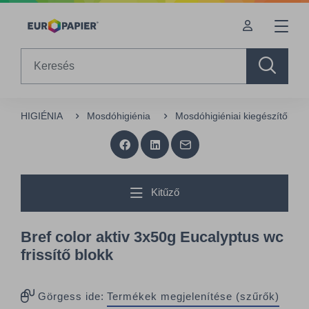
Table Of Content
sr.skip-to.main-content
sr.skip-to.table-of-contents
sr.skip-to.main-navigation
Search
HIGIÉNIA
Mosdóhigiénia
Mosdóhigiéniai kiegészítők
Kitűző
Bref color aktiv 3x50g Eucalyptus wc
frissítő blokk
Görgess ide:
Termékek megjelenítése (szűrők)