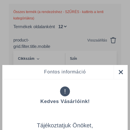
Összes termék (a rendezéshez - SZŰRÉS - kattints a lenti
kategóriákra)
Termékek oldalanként
product-
Visszaállítás
grid.filter.title.mobile
Cikkszám
Szín
Csomagolás
Fontos információ
!
Tork intimtasak-tartó - TORK 566000
TORK/566000/PC
Kedves Vásárlóink!
Szín
Csomagolás
fehér
1 KTN = 8 db.
Tájékoztatjuk Önöket,
Összeg csökkentése