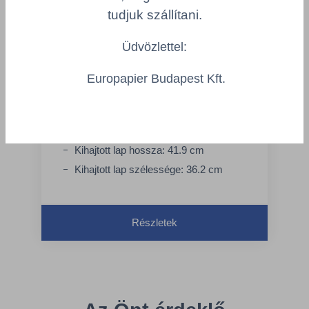
tudjuk szállítani.
Üdvözlettel:
Europapier Budapest Kft.
Tork vécéülőke-takaró - TORK 750160
Rendszer: V1 – Vip tartó adagoló /
ülőketakaró rendszer
Kihajtott lap hossza: 41.9 cm
Kihajtott lap szélessége: 36.2 cm
Részletek