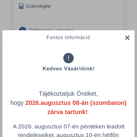
Számológép
Többszörös választás
Fontos információ
!
Kedves Vásárlóink!
Kiegészítő termékek
Tájékoztatjuk Önöket,
hogy
2026.augusztus 08-án (szombaton)
zárva tartunk!
A 2026. augusztus 07-én pénteken leadott
rendeléseiket, augusztus 10-én hétfőn