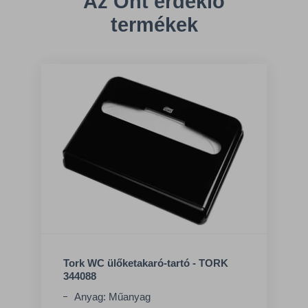
Az Önt érdeklő
termékek
Tork WC ülőketakaró-tartó - TORK
344088
Anyag: Műanyag