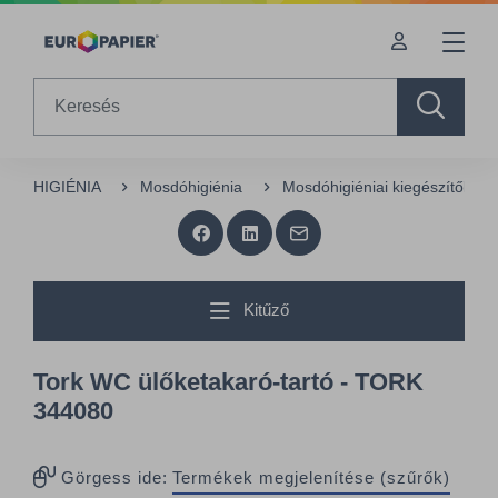
Table Of Content
Kiegészítő termékek
Az Önt érdeklő termékek
sr.skip-to.main-content
sr.skip-to.table-of-contents
sr.skip-to.main-navigation
Search
HIGIÉNIA
Mosdóhigiénia
Mosdóhigiéniai kiegészítők
Kitűző
Tork WC ülőketakaró-tartó - TORK
344080
Görgess ide:
Termékek megjelenítése (szűrők)