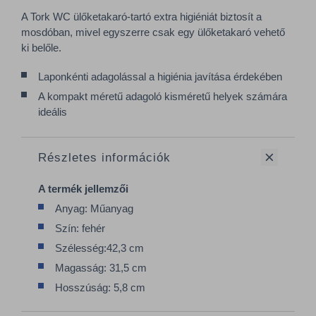
A Tork WC ülőketakaró-tartó extra higiéniát biztosít a
mosdóban, mivel egyszerre csak egy ülőketakaró vehető
ki belőle.
Laponkénti adagolással a higiénia javítása érdekében
A kompakt méretű adagoló kisméretű helyek számára
ideális
Részletes információk
A termék jellemzői
Anyag: Műanyag
Szín: fehér
Szélesség:42,3 cm
Magasság: 31,5 cm
Hosszúság: 5,8 cm