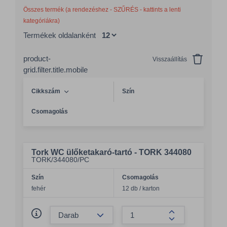
Összes termék (a rendezéshez - SZŰRÉS - kattints a lenti
kategóriákra)
Termékek oldalanként
product-
Visszaállítás
grid.filter.title.mobile
Cikkszám
Szín
Csomagolás
Tork WC ülőketakaró-tartó - TORK 344080
TORK/344080/PC
Szín
Csomagolás
fehér
12 db / karton
Összeg csökkentése
Összeg növelés