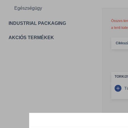
Egészségügy
Összes ter
INDUSTRIAL PACKAGING
a lenti kat
AKCIÓS TERMÉKEK
Cikksz
TORK/2
T