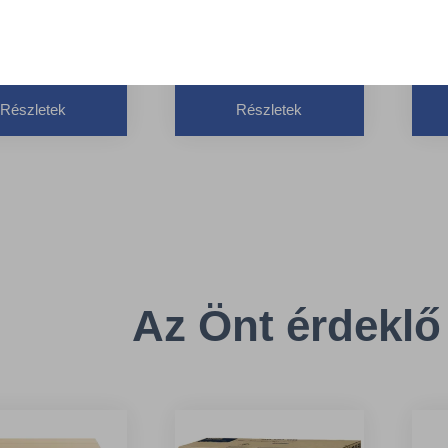
tion™
- TORK 551000
H1
orral - TORK
Rendszer: H1 –
R
1
Tekercses kéztörlő
T
szer: H1 –
rendszer
r
Részletek
Részletek
rcses kéztörlő
Magasság 37.2 cm
M
szer
Szélesség 33.7 cm
S
sság 37.3 cm
esség 34.5 cm
Az Önt érdeklő