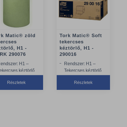
rk Matic® zöld
Tork Matic® Soft
kercses
tekercses
törlő, H1 -
kéztörlő, H1 -
RK 290076
290016
endszer: H1 –
Rendszer: H1 –
ekercses kéztörlő
Tekercses kéztörlő
endszer
rendszer
Részletek
Részletek
inőség: Advanced
Tekercshossz 100 m
ekercshossz: 150 m
Tekercsszélesség 21
cm