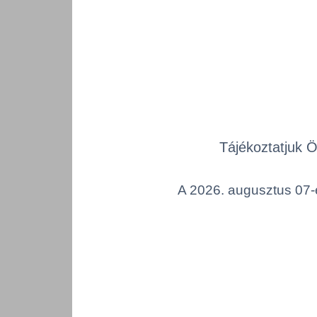
Tájékoztatjuk 
A 2026. augusztus 07-é
Tork 
teker
kéztö