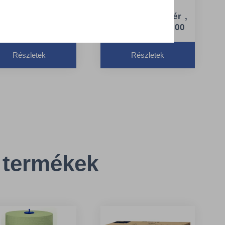
 - TORK 551008
Intuition™
szenzorral, fehér ,
endszer: H1 –
H1 - TORK 551100
ekercses kéztörlő
Rendszer: H1 –
endszer
Részletek
Részletek
Tekercses kéztörlő
agasság 37.2 cm
rendszer
zélesség 33.7 cm
Magasság 36.8 cm
Szélesség 33.1 cm
 termékek