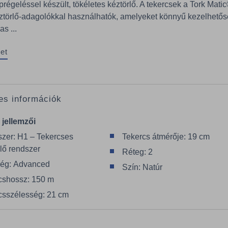
prégeléssel készült, tökéletes kéztörlő. A tekercsek a Tork Mati
ztörlő-adagolókkal használhatók, amelyeket könnyű kezelhető
as ...
et
es információk
 jellemzői
zer: H1 – Tekercses
Tekercs átmérője: 19 cm
rlő rendszer
Réteg: 2
ég: Advanced
Szín: Natúr
cshossz: 150 m
csszélesség: 21 cm