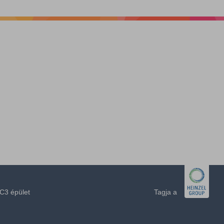
C3 épület
Tagja a