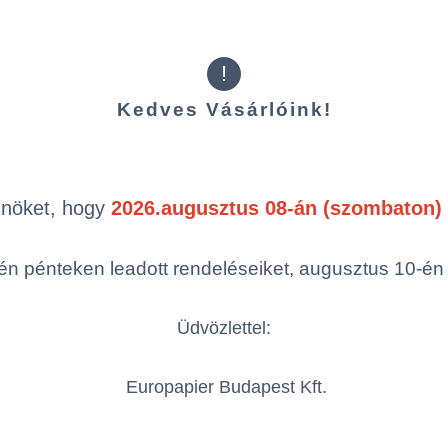
!
Kedves Vásárlóink!
Kiegészítő t
Önöket, hogy
2026.augusztus 08-án (szombaton) 
n pénteken leadott rendeléseiket, augusztus 10-én hé
Üdvözlettel:
Europapier Budapest Kft.
Matic®
Tork Matic®
To
cses
tekercses kéztörlő
te
rlő-adagoló –
adagoló, fehér, H1
ad