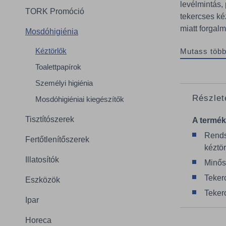
levélmintás, 
TORK Promóció
tekercses ké
miatt forgalm
Mosdóhigiénia
Kéztörlők
Mutass több
Toalettpapírok
Személyi higiénia
Részlet
Mosdóhigiéniai kiegészítők
Tisztítószerek
A termék
Rends
Fertőtlenítőszerek
kéztö
Illatosítók
Minős
Teker
Eszközök
Teker
Ipar
Horeca