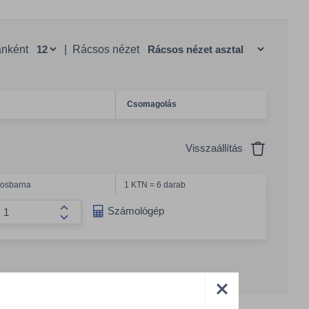
anként
|
Rácsos nézet
Csomagolás
Visszaállítás
ágosbarna
1 KTN = 6 darab
g csökkentése
Számológép
Összeg növelése