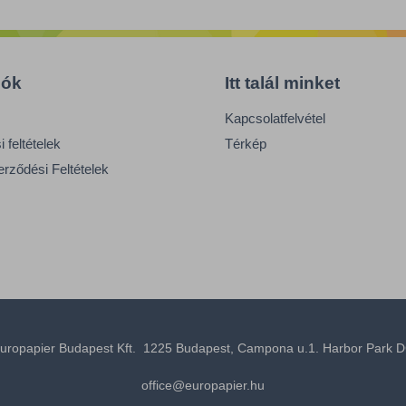
iók
Itt talál minket
Kapcsolatfelvétel
 feltételek
Térkép
erződési Feltételek
uropapier Budapest Kft. 1225 Budapest, Campona u.1. Harbor Park D
office@europapier.hu