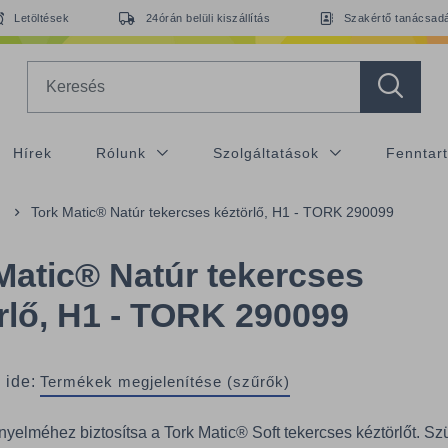
Letöltések
24órán belüli kiszállítás
Szakértő tanácsad
Search
Hírek
Rólunk
Szolgáltatások
Fenntar
Tork Matic® Natúr tekercses kéztörlő, H1 - TORK 290099
Matic® Natúr tekercses
rlő, H1 - TORK 290099
 ide:
Termékek megjelenítése (szűrők)
yelméhez biztosítsa a Tork Matic® Soft tekercses kéztörlőt. Sz