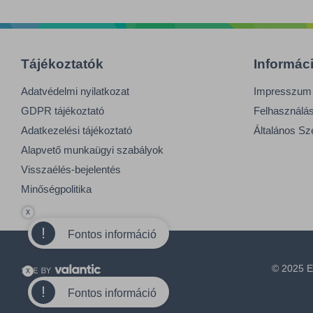
Tájékoztatók
Informác
Adatvédelmi nyilatkozat
Impresszum
GDPR tájékoztató
Felhasználási
Adatkezelési tájékoztató
Általános Sz
Alapvető munkaügyi szabályok
Visszaélés-bejelentés
Minőségpolitika
x
!
Fontos információ
© 2025 E
x
!
Fontos információ