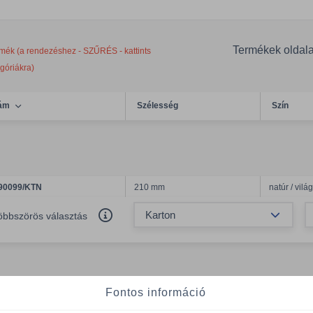
Termékek oldal
mék (a rendezéshez - SZŰRÉS - kattints
egóriákra)
ám
Szélesség
Szín
90099/KTN
210 mm
natúr / vil
Össze
öbbszörös választás
Fontos információ