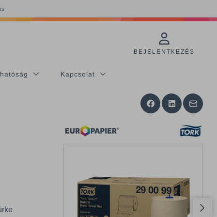
ás
BEJELENTKEZÉS
thatóság
Kapcsolat
ürke