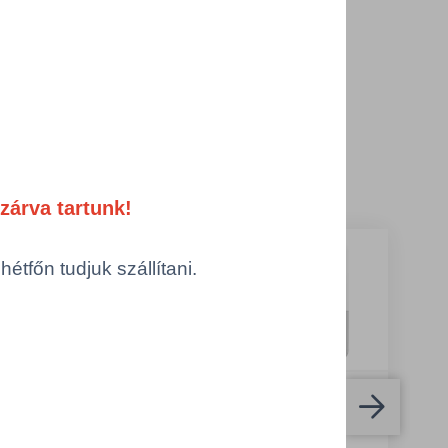
ermékek
zárva tartunk!
tfőn tudjuk szállítani.
rk Matic®
Tork Matic®
kercses kéztörlő
tekercses kéztörlő
agoló, fekete,
adagoló