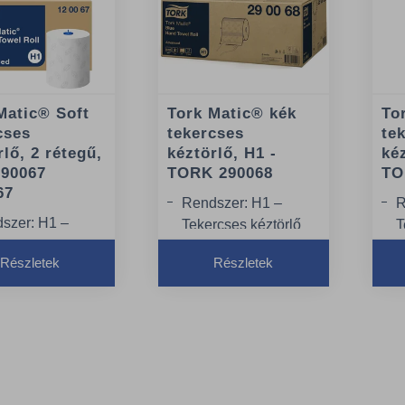
Matic® Soft
Tork Matic® kék
To
cses
tekercses
te
rlő, 2 rétegű,
kéztörlő, H1 -
kéz
290067
TORK 290068
TO
67
Rendszer: H1 –
R
szer: H1 –
Tekercses kéztörlő
T
rcses kéztörlő
rendszer
r
Részletek
Részletek
szer
Minőség: Advanced
M
rcshossz 150 m
Tekercshossz: 150 m
T
rcsszélesség 21