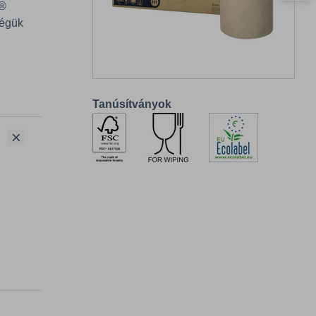
c®
ségük
Tanúsítványok