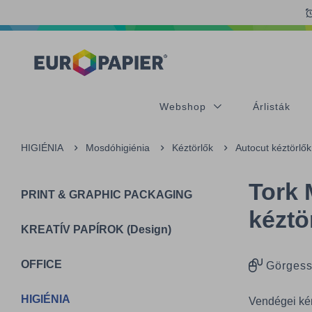
Table Of Content
Kiegészítő termékek
Az Önt érdeklő termékek
sr.skip-to.main-content
sr.skip-to.table-of-contents
sr.skip-to.main-navigation
Webshop
Árlisták
HIGIÉNIA
Mosdóhigiénia
Kéztörlők
Autocut kéztörlők
Tork 
PRINT & GRAPHIC PACKAGING
kéztö
KREATÍV PAPÍROK (Design)
OFFICE
Görgess
HIGIÉNIA
Vendégei kén