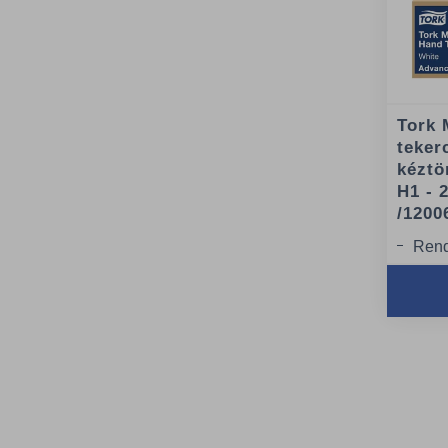
Tork 
teker
kéztö
H1 - 
/1200
Rend
Teke
rend
Teke
Teke
cm