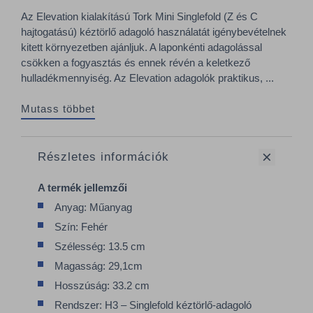
Az Elevation kialakítású Tork Mini Singlefold (Z és C
hajtogatású) kéztörlő adagoló használatát igénybevételnek
kitett környezetben ajánljuk. A laponkénti adagolással
csökken a fogyasztás és ennek révén a keletkező
hulladékmennyiség. Az Elevation adagolók praktikus, ...
Mutass többet
Részletes információk
A termék jellemzői
Anyag: Műanyag
Szín: Fehér
Szélesség: 13.5 cm
Magasság: 29,1cm
Hosszúság: 33.2 cm
Rendszer: H3 – Singlefold kéztörlő-adagoló