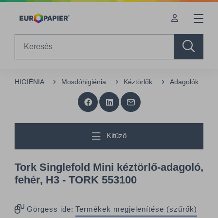
Table Of Content
Kiegészítő termékek
Az Önt érdeklő termékek
sr.skip-to.main-content
sr.skip-to.table-of-contents
sr.skip-to.main-navigation
Search
HIGIÉNIA
Mosdóhigiénia
Kéztörlők
Adagolók
Kitűző
Tork Singlefold Mini kéztörlő-adagoló,
fehér, H3 - TORK 553100
Görgess ide:
Termékek megjelenítése (szűrők)