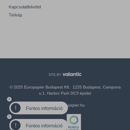
Kapcsolatfelvétel
Térkép
© 2025 Europapier Budapest Kft. 1225 Budapest, Campona
u.1. Harbor Park DC3 épület
x
office@europapier.hu
!
Fontos információ
x
Tagja a
!
Fontos információ