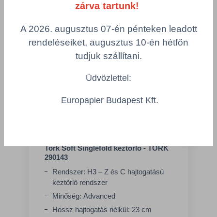
zárva tartunk!
A 2026. augusztus 07-én pénteken leadott
rendeléseiket, augusztus 10-én hétfőn
tudjuk szállítani.
Üdvözlettel:
Europapier Budapest Kft.
Tork Soft Singlefold kéztörlő - TORK
290143
Rendszer: H3 – Z és C hajtogatású
kéztörlő rendszer
Minőség: Advanced
Hossz hajtogatás nélkül: 23 cm