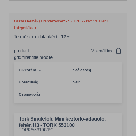
Összes termék (a rendezéshez - SZŰRÉS - kattints a lenti
kategóriákra)
Termékek oldalanként
product-
Visszaállítás
grid.filter.title.mobile
Cikkszám
Szélesség
Hosszúság
Szín
Csomagolás
Tork Singlefold Mini kéztörlő-adagoló,
fehér, H3 - TORK 553100
TORK/553100/PC