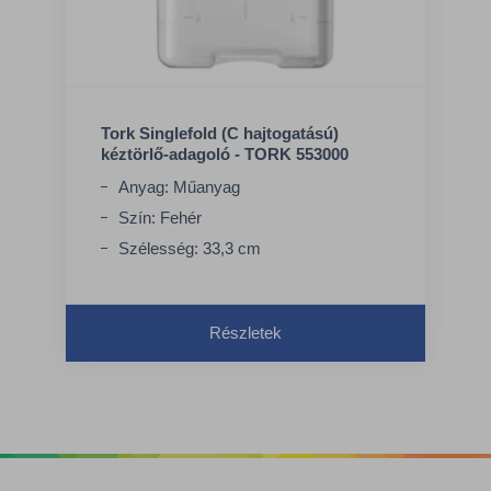
Tork Singlefold (C hajtogatású)
kéztörlő-adagoló - TORK 553000
Anyag: Műanyag
Szín: Fehér
Szélesség: 33,3 cm
Részletek