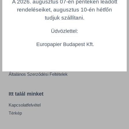
A 2026. augusztus 07-én pénteken leadott
Adatkezelési tájékoztató
rendeléseiket, augusztus 10-én hétfőn
Alapvető munkaügyi szabályok
tudjuk szállítani.
Visszaélés-bejelentés
Minőségpolitika
Üdvözlettel:
Europapier Budapest Kft.
Információk
Impresszum
Felhasználási feltételek
Általános Szerződési Feltételek
Itt talál minket
Kapcsolatfelvétel
Térkép