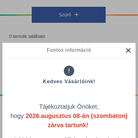
Szűrő
0 termék található
Termékek oldalanként
Fontos információ
Rendezés
!
Kedves Vásárlóink!
Tájékoztatjuk Önöket,
Tájékoztatók
hogy
2026.augusztus 08-án (szombaton)
Adatvédelmi nyilatkozat
zárva tartunk!
GDPR tájékoztató