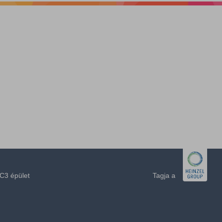
z
or,
C3 épület
Tagja a