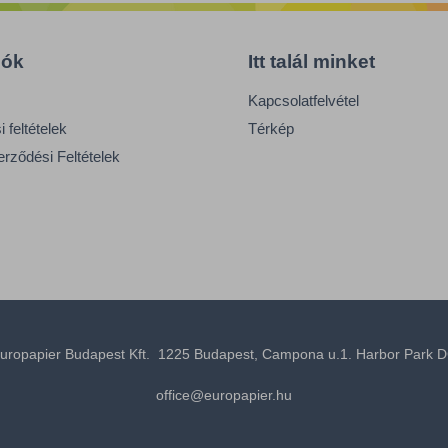
Az ISOFA PRO a
olyan ellenálló
szennyeződések
iók
Itt talál minket
eltávolítására
Kapcsolatfelvétel
szolgál, mint a
kenőanyagok, fékp
 feltételek
Térkép
cement, rozsda,
erződési Feltételek
masztix stb
uropapier Budapest Kft. 1225 Budapest, Campona u.1. Harbor Park D
office@europapier.hu