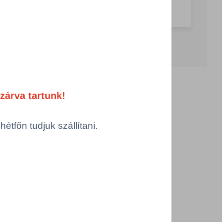
g csökkentése
Számológép
Összeg növelése
zárva tartunk!
tfőn tudjuk szállítani.
ermékek