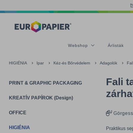
Table Of Content
Kiegészítő termékek
sr.skip-to.main-content
sr.skip-to.table-of-contents
sr.skip-to.main-navigation
Webshop
Árlisták
HIGIÉNIA
Ipar
Kéz-és Bőrvédelem
Adagolók
Fal
Fali 
PRINT & GRAPHIC PACKAGING
zárha
KREATÍV PAPÍROK (Design)
OFFICE
Görgess
HIGIÉNIA
Praktikus se