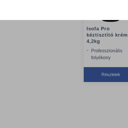
Isofa Pro
kéztisztító krém
4,2kg
Professzionális
folyékony
mosópaszta a
piszkos kézbőr
Részletek
mosására
Előnye, hogy
gyorsan és
kíméletesen távolí
el a
szennyeződéseke
kezéről