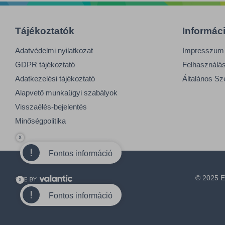
Tájékoztatók
Informác
Adatvédelmi nyilatkozat
Impresszum
GDPR tájékoztató
Felhasználási
Adatkezelési tájékoztató
Általános Sz
Alapvető munkaügyi szabályok
Visszaélés-bejelentés
Minőségpolitika
x
!
Fontos információ
© 2025 E
x
!
Fontos információ