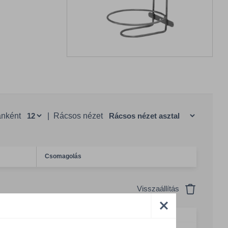
anként
|
Rácsos nézet
Csomagolás
Visszaállítás
1 CSM = 5 DB