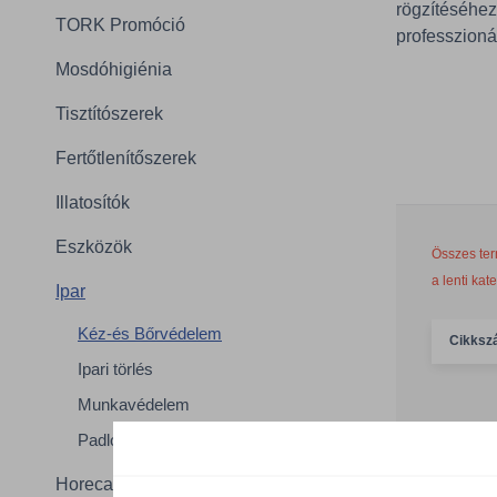
rögzítéséhe
TORK Promóció
professzioná
Mosdóhigiénia
Tisztítószerek
Fertőtlenítőszerek
Illatosítók
Eszközök
Összes ter
a lenti kat
Ipar
Kéz-és Bőrvédelem
Cikksz
Ipari törlés
Munkavédelem
Padlójelölők és egyéb jelölők
CN/ZPN
Horeca