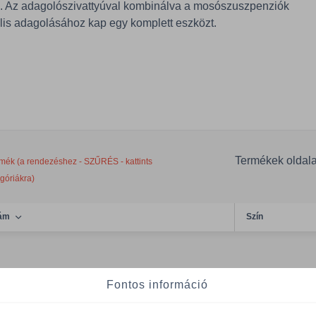
z. Az adagolószivattyúval kombinálva a mosószuszpenziók
lis adagolásához kap egy komplett eszközt.
Termékek oldal
mék (a rendezéshez - SZŰRÉS - kattints
egóriákra)
ám
Szín
Fontos információ
DD000198/PC
ezüst