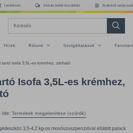
Letöltések
24órán belüli kiszállítás
Szakértő tanácsad
Search
Hírek
Rólunk
Szolgáltatások
Fenntar
i tartó Isofa 3,5L-es krémhez, zárható
tartó Isofa 3,5L-es krémhez,
tó
 ide:
Termékek megjelenítése (szűrők)
gédeszköz 3,5-4,2 kg-os mosószuszpenzióval ellátott palack