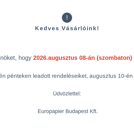
Össze
öbbszörös választás
!
Kedves Vásárlóink!
Önöket, hogy
2026.augusztus 08-án (szombaton) 
n pénteken leadott rendeléseiket, augusztus 10-én hé
Kiegészítő t
Üdvözlettel:
Europapier Budapest Kft.