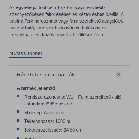
Az egyrétegű, többcélú Tork törlőpapír enyhébb
szennyeződések feltörléséhez és kéztörléshez ideális. A
papír a Tork hordozható vagy falra szerelhető adagolóival
használható, amelyek biztonságos, hatékony és
megbízható eszközök, mivel a feltöltésük és a ...
Mutass többet
Részletes információk
A termék jellemzői
Rendszerazonosító: W1 – Falra szerelhető / álló
/ standard törlőrendszer
Minőség: Advanced
Tekercshossz: 1000 m
Tekercsszélesség: 24.50 cm
Réteg: 1