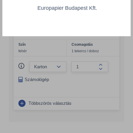
Europapier Budapest Kft.
Tork papírtörlők, tekercses, fehér, W1 -
TORK 130100
TORK/130100/KTN
Szín
Csomagolás
fehér
1 tekercs / doboz
Összeg csökkentése
Összeg növelés
Számológép
Többszörös választás