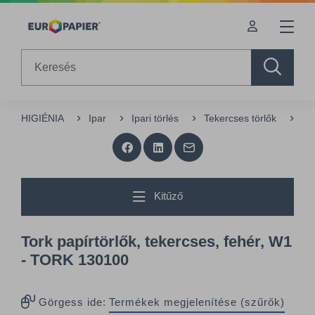
Table Of Content
sr.skip-to.main-content
sr.skip-to.table-of-contents
sr.skip-to.main-navigation
Search
HIGIÉNIA
Ipar
Ipari törlés
Tekercses törlők
To
Kitűző
Tork papírtörlők, tekercses, fehér, W1
- TORK 130100
Görgess ide:
Termékek megjelenítése (szűrők)