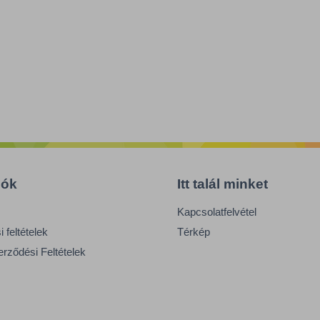
iók
Itt talál minket
Kapcsolatfelvétel
 feltételek
Térkép
erződési Feltételek