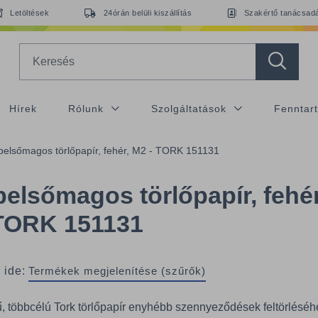
Letöltések
24órán belüli kiszállítás
Szakértő tanácsad
Search
Hírek
Rólunk
Szolgáltatások
Fenntar
belsőmagos törlőpapír, fehér, M2 - TORK 151131
belsőmagos törlőpapír, fehér
 TORK 151131
 ide:
Termékek megjelenítése (szűrők)
, többcélú Tork törlőpapír enyhébb szennyeződések feltörléséh