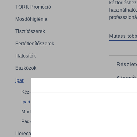
kéztörléshez
TORK Promóció
használható
professzionál
Mosdóhigiénia
Tisztítószerek
Mutass több
Fertőtlenítőszerek
Illatosítók
Részlet
Eszközök
A termék
Ipar
Rends
Kéz-és Bőrvédelem
adago
Ipari törlés
Minős
Munkavédelem
Teker
Padlójelölők és egyéb jelölők
Teker
Horeca