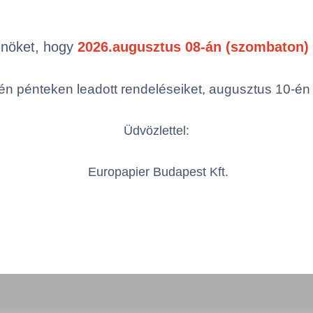
Önöket, hogy
2026.augusztus 08-án (szombaton) 
Termékek oldal
mék (a rendezéshez - SZŰRÉS - kattints
egóriákra)
n pénteken leadott rendeléseiket, augusztus 10-én hé
ép
Cikkszám
Szélesség
Üdvözlettel:
Europapier Budapest Kft.
TORK/151131/KTN
215 mm
Össze
öbbszörös választás