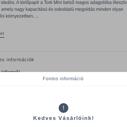
 ideális. A törlőpapír a Tork Mini belső magos adagolóba illeszt
, amely nagy kapacitású és sokoldalú megoldás minden olyan
is környezetben, ...
et
es információk
 jellemzői
Fontos információ
zer: M2 – Belsőmag-
Tekercs átmérője: 19 cm
lású rendszer nagy
Réteg 1
ég: Advanced
Szín: Fehér
cshossz: 275 m
!
csszélesség: 21.5 cm
Kedves Vásárlóink!