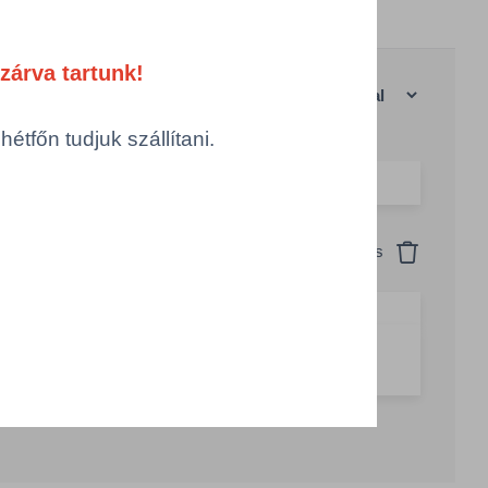
zárva tartunk!
anként
|
Rácsos nézet
tfőn tudjuk szállítani.
Szín
Csomagolás
Visszaállítás
fehér
1 KTN = 6 tekercs
g csökkentése
Számológép
Összeg növelése