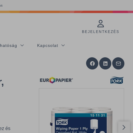
ás
BEJELENTKEZÉS
thatóság
Kapcsolat
,
ez és