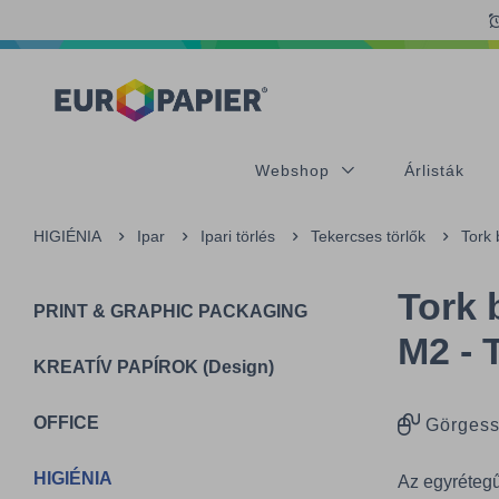
Table Of Content
sr.skip-to.main-content
sr.skip-to.table-of-contents
sr.skip-to.main-navigation
Webshop
Árlisták
HIGIÉNIA
Ipar
Ipari törlés
Tekercses törlők
Tork 
Tork 
PRINT & GRAPHIC PACKAGING
M2 -
KREATÍV PAPÍROK (Design)
OFFICE
Görgess
HIGIÉNIA
Az egyrétegű