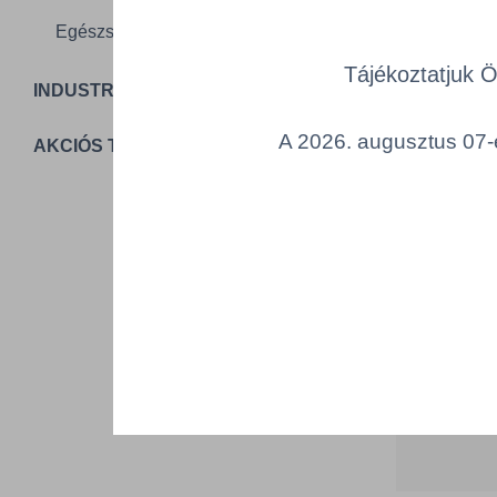
Egészségügy
Tájékoztatjuk 
INDUSTRIAL PACKAGING
Összes ter
a lenti kat
A 2026. augusztus 07-é
AKCIÓS TERMÉKEK
Cikk k
T