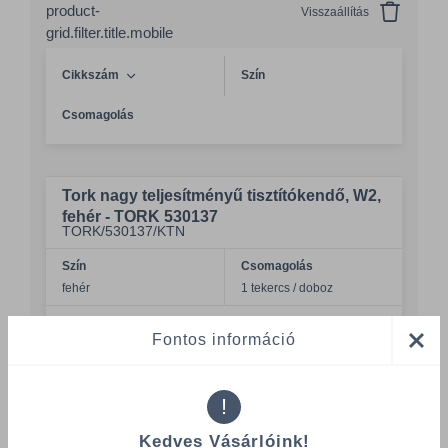
product-
Visszaállítás
grid.filter.title.mobile
Cikkszám
Szín
Csomagolás
Tork nagy teljesítményű tisztítókendő, W2,
fehér - TORK 530137
TORK/530137/KTN
Szín
Csomagolás
fehér
1 tekercs / doboz
Összeg csökkentése
Fontos információ
Összeg növelés
Számológép
!
Kedves Vásárlóink!