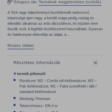
Görgess ide:
Termékek megjelenítése (szűrők)
A Tork nagy teljesítményű tisztítókendő nedvszívó
képessége igen nagy, a kendő maga pedig vastag és
ellenálló: alkalmas az erős dörzsölésre, és közben nem
foszlik szét. A legtöbb tisztítószerrel használható. Gyorsan
és hatékonyan eltávolítja az olajat, a ...
Mutass többet
Részletes információk
A termék jellemzői
Rendszer: W2 – Combi roll törlőrendszer, W3 –
Pak törlőrendszer, W1 – Falra szerelhető / álló /
standard törlőrendszer
Minőség: Premium
Tekercshossz: 106.4 m