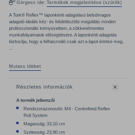
Görgess ide:
Termékek megjelenítése (szűrők)
A Tork® Reflex™ laponkénti adagolású belsőmagos
adagoló ideális kéz- és felülettisztító megoldás minden
professzionális környezetben, a zökkenőmentes
munkafolyamatok elősegítésére. A laponkénti adagolás
biztosítja, hogy a felhasználó csak azt a lapot érintse meg,
...
Mutass többet
Részletes információk
A termék jellemzői
Rendszerazonosító: M4 - Centrefeed Reflex
Roll System
Magasság: 33.10 cm
Szélesség: 23.90 cm