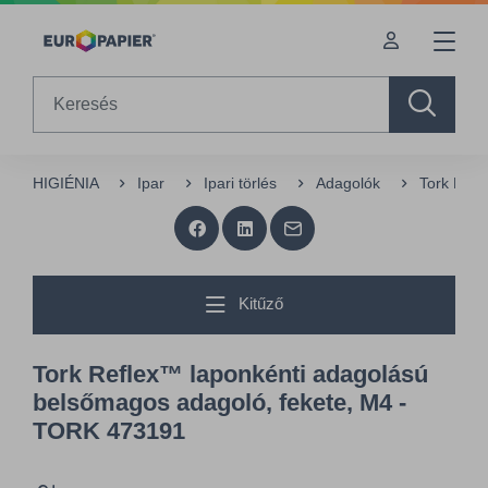
Table Of Content
sr.skip-to.main-content
sr.skip-to.table-of-contents
sr.skip-to.main-navigation
Search
HIGIÉNIA
Ipar
Ipari törlés
Adagolók
Tork Refl
Kitűző
Tork Reflex™ laponkénti adagolású
belsőmagos adagoló, fekete, M4 -
TORK 473191