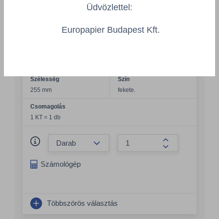
Üdvözlettel:
Europapier Budapest Kft.
Tork Reflex™ laponkénti adagolású
belsőmagos adagoló, fekete, M4 - TORK
473191
TORK/473191/PC
Szélesség
Szín
255 mm
fekete.
Csomagolás
1 KT = 1 db
Összeg csökkentése
Összeg növelés
Számológép
Többszörös választás