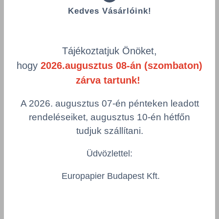
Kedves Vásárlóink!
Összes termék (a rendezéshez - SZŰRÉS - kattints a lenti
kategóriákra)
Tájékoztatjuk Önöket,
Termékek oldalanként
hogy
2026.augusztus 08-án (szombaton)
zárva tartunk!
product-
Visszaállítás
grid.filter.title.mobile
A 2026. augusztus 07-én pénteken leadott
rendeléseiket, augusztus 10-én hétfőn
Cikkszám
Csomagolás
tudjuk szállítani.
Üdvözlettel:
Good Sense Shea & Sandalwood 300 ml
DIV/101106644/PC
Europapier Budapest Kft.
Csomagolás
1 KTN = 6 db 300 ml-es
Összeg csökkentése