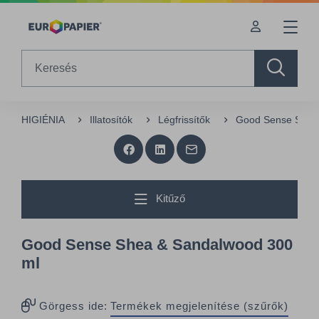
Table Of Content
sr.skip-to.main-content
sr.skip-to.table-of-contents
sr.skip-to.main-navigation
Search
HIGIÉNIA
Illatosítók
Légfrissítők
Good Sense Shea
Kitűző
Good Sense Shea & Sandalwood 300
ml
Görgess ide:
Termékek megjelenítése (szűrők)