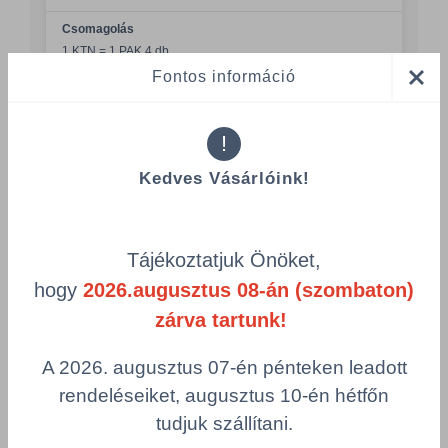
Csomagolás
1 KTN = 1 PAK 4 db
Fontos információ
Összeg csökkentése
Összeg növelés
!
Számológép
Kedves Vásárlóink!
Többszörös választás
Tájékoztatjuk Önöket,
hogy
2026.augusztus 08-án (szombaton)
zárva tartunk!
Az Önt érdeklő
A 2026. augusztus 07-én pénteken leadott
termékek
rendeléseiket, augusztus 10-én hétfőn
tudjuk szállítani.