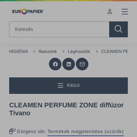
Table Of Content
Az Önt érdeklő termékek
sr.skip-to.main-content
sr.skip-to.table-of-contents
sr.skip-to.main-navigation
Search
HIGIÉNIA
Illatosítók
Légfrissítők
CLEAMEN PERFUME
Kitűző
CLEAMEN PERFUME ZONE diffúzor
Tivano
Görgess ide:
Termékek megjelenítése (szűrők)