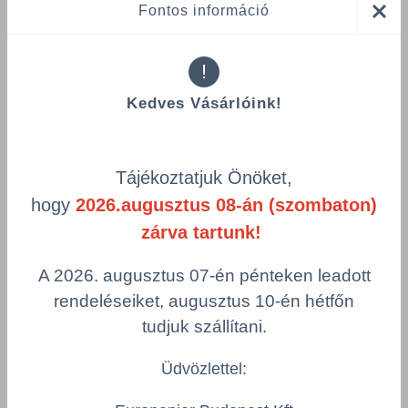
Fontos információ
Videó
app.play
!
Kedves Vásárlóink!
Tájékoztatjuk Önöket,
Összes termék (a rendezéshez - SZŰRÉS - kattints a lenti
kategóriákra)
hogy
2026.augusztus 08-án (szombaton)
Termékek oldalanként
zárva tartunk!
product-
Visszaállítás
A 2026. augusztus 07-én pénteken leadott
grid.filter.title.mobile
rendeléseiket, augusztus 10-én hétfőn
tudjuk szállítani.
Cikkszám
Szín
Csomagolás
Üdvözlettel: