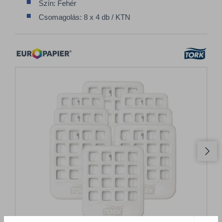
Szín: Fehér
Csomagolás: 8 x 4 db / KTN