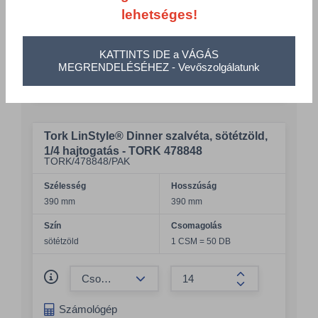
lehetséges!
Cikkszám
Szélesség
Hosszúság
Szín
KATTINTS IDE a VÁGÁS
MEGRENDELÉSÉHEZ - Vevőszolgálatunk
Csomagolás
Tork LinStyle® Dinner szalvéta, sötétzöld,
1/4 hajtogatás - TORK 478848
TORK/478848/PAK
Szélesség
Hosszúság
390 mm
390 mm
Szín
Csomagolás
sötétzöld
1 CSM = 50 DB
Összeg csökkentése
Összeg növelés
Számológép