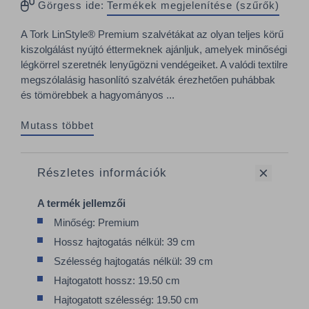
Görgess ide:
Termékek megjelenítése (szűrők)
A Tork LinStyle® Premium szalvétákat az olyan teljes körű
kiszolgálást nyújtó éttermeknek ajánljuk, amelyek minőségi
légkörrel szeretnék lenyűgözni vendégeiket. A valódi textilre
megszólalásig hasonlító szalvéták érezhetően puhábbak
és tömörebbek a hagyományos ...
Mutass többet
Részletes információk
A termék jellemzői
Minőség: Premium
Hossz hajtogatás nélkül: 39 cm
Szélesség hajtogatás nélkül: 39 cm
Hajtogatott hossz: 19.50 cm
Hajtogatott szélesség: 19.50 cm