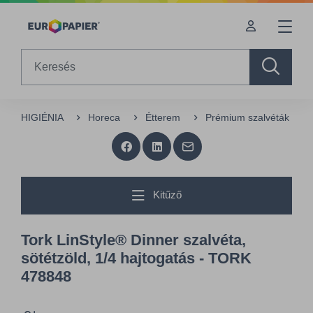
Table Of Content
sr.skip-to.main-content
sr.skip-to.table-of-contents
sr.skip-to.main-navigation
Search
HIGIÉNIA
Horeca
Étterem
Prémium szalvéták
Kitűző
Tork LinStyle® Dinner szalvéta,
sötétzöld, 1/4 hajtogatás - TORK
478848