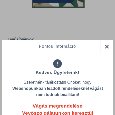
Tanúsítványok
Fontos információ
!
Kedves Ügyfeleink!
Összes termék (a rendezéshez - SZŰRÉS - kattints a lenti
Szeretnénk tájékoztatni Önöket, hogy
kategóriákra)
Webshopunkban leadott rendeléseknél vágást
nem tudnak beállítani!
Termékek oldalanként
Vágás megrendelése
product-
Visszaállítás
grid.filter.title.mobile
Vevőszolgálatunkon keresztül