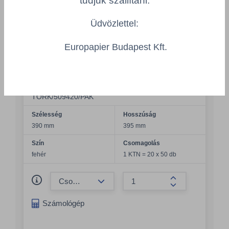
tudjuk szállítani.
Hosszúság
Szín
Üdvözlettel:
Csomagolás
Europapier Budapest Kft.
Tork Texturált Dinner szalvéta, fehér -
TORK 509420
TORK/509420/PAK
Szélesség
Hosszúság
390 mm
395 mm
Szín
Csomagolás
fehér
1 KTN = 20 x 50 db
Összeg csökkentése
Összeg növelés
Számológép