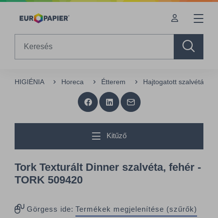
Table Of Content
sr.skip-to.main-content
sr.skip-to.table-of-contents
sr.skip-to.main-navigation
Search
HIGIÉNIA
Horeca
Étterem
Hajtogatott szalvéták
Kitűző
Tork Texturált Dinner szalvéta, fehér -
TORK 509420
Görgess ide:
Termékek megjelenítése (szűrők)