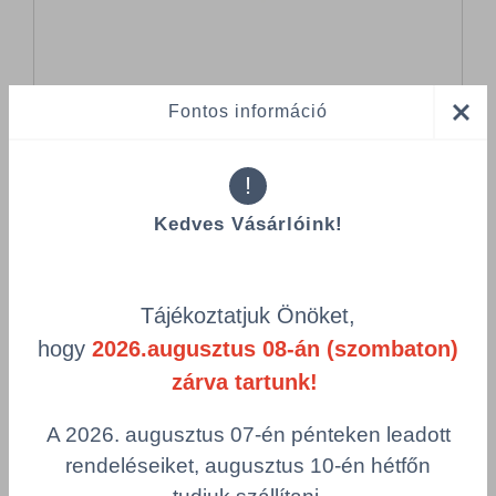
Fontos információ
Tanúsítványok
!
Kedves Vásárlóink!
Összes termék (a rendezéshez - SZŰRÉS - kattints a lenti
Tájékoztatjuk Önöket,
kategóriákra)
hogy
2026.augusztus 08-án (szombaton)
Termékek oldalanként
zárva tartunk!
product-
Visszaállítás
A 2026. augusztus 07-én pénteken leadott
grid.filter.title.mobile
rendeléseiket, augusztus 10-én hétfőn
Cikkszám
Szélesség