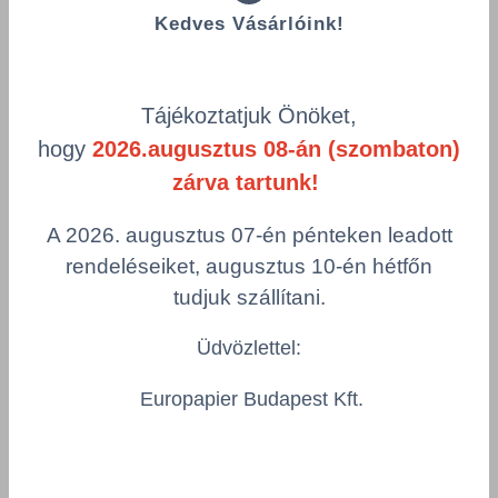
Termékek oldalanként
Kedves Vásárlóink!
product-
Visszaállítás
grid.filter.title.mobile
Tájékoztatjuk Önöket,
Cikkszám
Szélesség
hogy
2026.augusztus 08-án (szombaton)
Szín
Csomagolás
zárva tartunk!
A 2026. augusztus 07-én pénteken leadott
rendeléseiket, augusztus 10-én hétfőn
Infibra asztalterítő narancssárga papír,
1,2x50m
tudjuk szállítani.
INF/I-2742/RL
Szélesség
Szín
Üdvözlettel:
1.200 mm
narancs
Europapier Budapest Kft.
Csomagolás
1 KTN = 6 tekercs
Összeg csökkentése