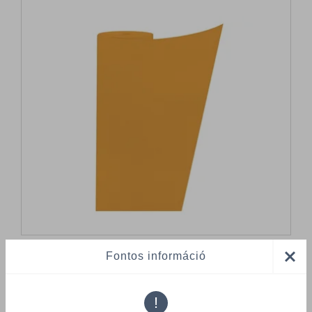
Fontos információ
Összes termék (a rendezéshez - SZŰRÉS - kattints a lenti
kategóriákra)
!