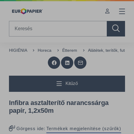
Table Of Content
sr.skip-to.main-content
sr.skip-to.table-of-contents
sr.skip-to.main-navigation
Search
HIGIÉNIA
Horeca
Étterem
Alátétek, terítők, futók
Kitűző
Infibra asztalterítő narancssárga
papír, 1,2x50m
Görgess ide:
Termékek megjelenítése (szűrők)