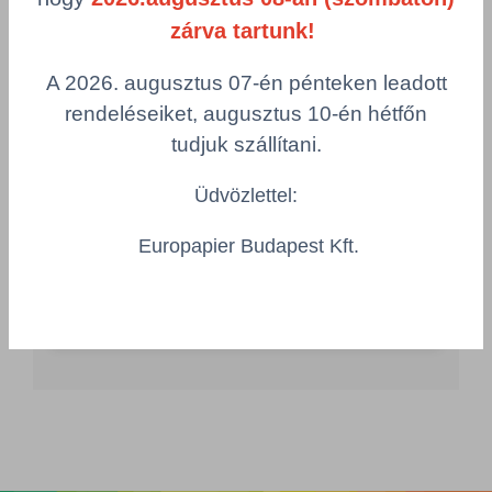
DUNI/174444/PAK
zárva tartunk!
Szélesség
Hosszúság
400 mm
650 mm
A 2026. augusztus 07-én pénteken leadott
Csomagolás
rendeléseiket, augusztus 10-én hétfőn
1 KTN = 4 CSM = 50 db
tudjuk szállítani.
Összeg csökkentése
Üdvözlettel:
Összeg növelés
Számológép
Europapier Budapest Kft.
Többszörös választás