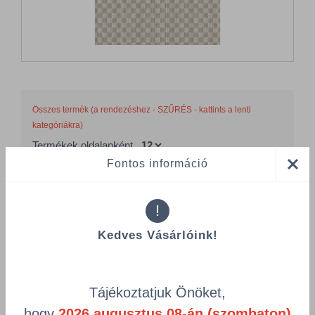
Összes termék (a rendezéshez - SZŰRÉS - kattints a lenti
kategóriákra)
Termékek oldalanként
Fontos információ
product-
Visszaállítás
grid.filter.title.mobile
!
Cikkszám
Szélesség
Kedves Vásárlóink!
Hosszúság
Csomagolás
Tájékoztatjuk Önöket,
Dunisoft® partedli 40 x 65 cm, kockás
hogy
2026.augusztus 08-án (szombaton)