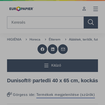
Table Of Content
sr.skip-to.main-content
sr.skip-to.table-of-contents
sr.skip-to.main-navigation
Search
HIGIÉNIA
Horeca
Étterem
Alátétek, terítők, futók
Kitűző
Dunisoft® partedli 40 x 65 cm, kockás
Görgess ide:
Termékek megjelenítése (szűrők)