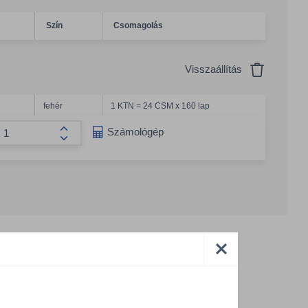
Szín
Csomagolás
Visszaállítás
fehér
1 KTN = 24 CSM x 160 lap
g csökkentése
Számológép
Összeg növelése