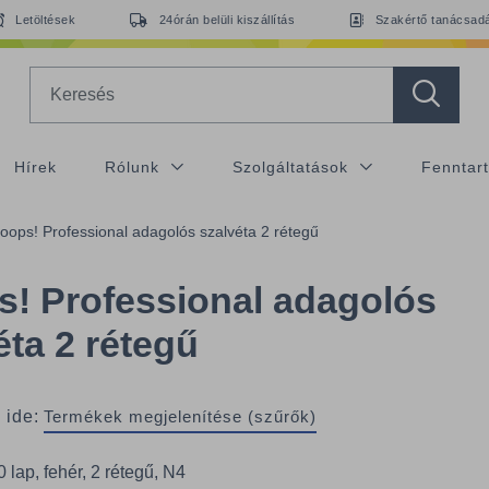
Letöltések
24órán belüli kiszállítás
Szakértő tanácsad
Search
Hírek
Rólunk
Szolgáltatások
Fenntar
oops! Professional adagolós szalvéta 2 rétegű
! Professional adagolós
éta 2 rétegű
 ide:
Termékek megjelenítése (szűrők)
 lap, fehér, 2 rétegű, N4