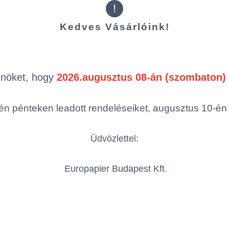
!
Kiegészítő t
Kedves Vásárlóink!
Önöket, hogy
2026.augusztus 08-án (szombaton) 
n pénteken leadott rendeléseiket, augusztus 10-én hé
Üdvözlettel:
Xpressnap®
Tork Xpressnap®
To
étaadagoló
pultra tehető
pu
y, fekete -
szalvétaadagoló,
sz
Europapier Budapest Kft.
 272211
fekete - TORK
vi
272511
TO
szer: N4 –
Rendszer: N4 –
R
fold
Interfold
I
vétarendszer
Részletek
Részletek
szalvétarendszer
s