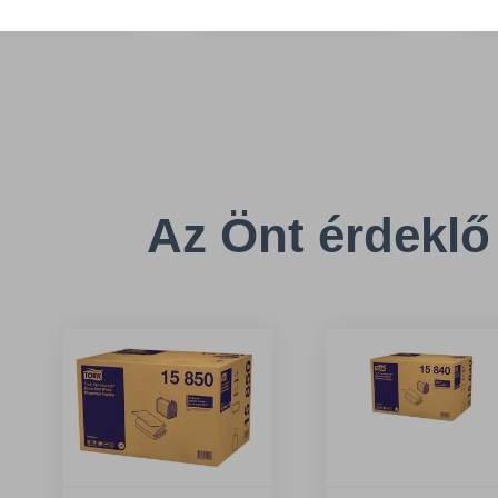
sság: 62.2 cm
Magasság: 14.5 cm
M
esség: 23.5 cm
Szélesség: 30.7 cm
S
Az Önt érdeklő