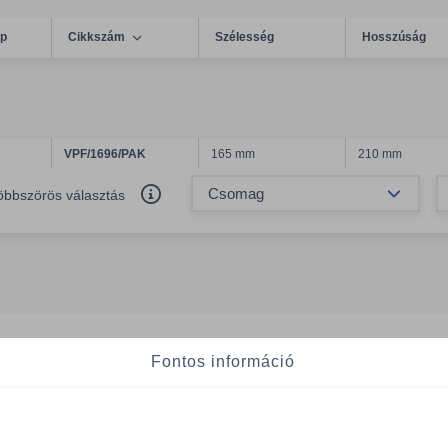
ép
Cikkszám
Szélesség
Hosszúság
VPF/1696/PAK
165 mm
210 mm
Össze
öbbszörös választás
Fontos információ