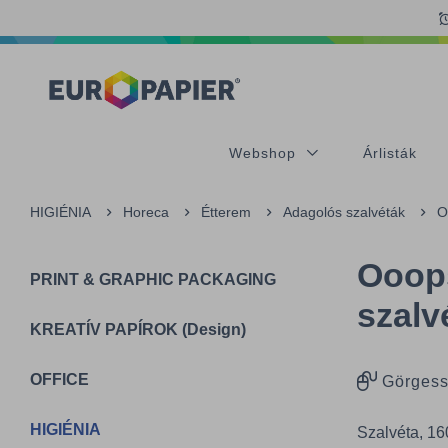
Table Of Content
Kiegészítő termékek
Az Önt érdeklő termékek
sr.skip-to.main-content
sr.skip-to.table-of-contents
sr.skip-to.main-navigation
Webshop
Árlisták
HIGIÉNIA
Horeca
Étterem
Adagolós szalvéták
O
Ooops
PRINT & GRAPHIC PACKAGING
szalv
KREATÍV PAPÍROK (Design)
OFFICE
Görgess
HIGIÉNIA
Szalvéta, 160