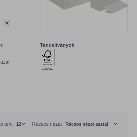
Tanúsítványok
n:
hazai
anként
|
Rácsos nézet