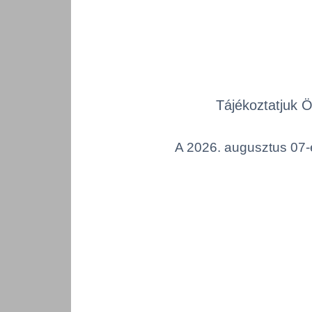
Tájékoztatjuk 
A 2026. augusztus 07-é
Tork 
szalv
állván
TORK
Rend
Inter
szal