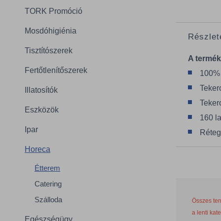
TORK Promóció
Mosdóhigiénia
Részlet
Tisztítószerek
A termék
Fertőtlenítőszerek
100% 
Teker
Illatosítók
Teker
Eszközök
160 l
Ipar
Réteg
Horeca
Étterem
Catering
Szálloda
Összes ter
a lenti kat
Egészségügy