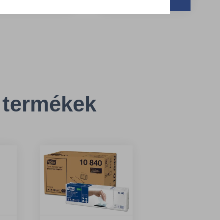
agasság: 14.5 cm
Magasság: 16.9 cm
zélesség: 30.7 cm
Szélesség: 20 cm
 termékek