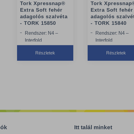
Tork Xpressnap®
Tork Xpressnap
Extra Soft fehér
Extra Soft fehér
adagolós szalvéta
adagolós szalvé
- TORK 15850
- TORK 15840
Rendszer: N4 –
Rendszer: N4 –
Interfold
Interfold
szalvétarendszer
szalvétarendszer
Részletek
Részletek
Hossz hajtogatás
Minőség: Premiu
nélkül: 21.3 cm
Hossz hajtogatás
Szélesség
nélkül: 21.3 cm
hajtogatás nélkül:
16.5 cm
iók
Itt talál minket