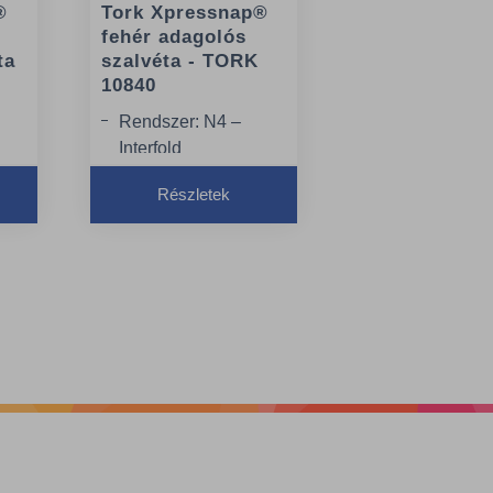
®
Tork Xpressnap®
fehér adagolós
ta
szalvéta - TORK
10840
Rendszer: N4 –
Interfold
szalvétarendszer
Részletek
m
Hossz hajtogatás
nélkül: 21.3 cm
Szélesség
hajtogatás nélkül: 33
cm