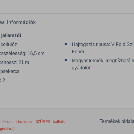
es információk
 jellemzői
cellulóz
Hajtogatás típusa: V Fold Szí
Fehér
csszélesség: 16,5 cm
Magyar termék, megbízható 
cshossz: 21 m
gyártótól
ap/tekercs
: 2
Termékek oldal
mék (a rendezéshez - SZŰRÉS - kattints
egóriákra)