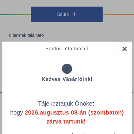
Szűrő
0 termék található
Termékek oldalanként
Fontos információ
Rendezés
!
Kedves Vásárlóink!
Tájékoztatjuk Önöket,
Tájékoztatók
hogy
2026.augusztus 08-án (szombaton)
Adatvédelmi nyilatkozat
zárva tartunk!
GDPR tájékoztató