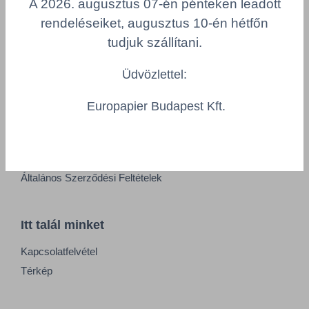
A 2026. augusztus 07-én pénteken leadott
Adatkezelési tájékoztató
rendeléseiket, augusztus 10-én hétfőn
Alapvető munkaügyi szabályok
tudjuk szállítani.
Visszaélés-bejelentés
Minőségpolitika
Üdvözlettel:
Europapier Budapest Kft.
Információk
Impresszum
Felhasználási feltételek
Általános Szerződési Feltételek
Itt talál minket
Kapcsolatfelvétel
Térkép