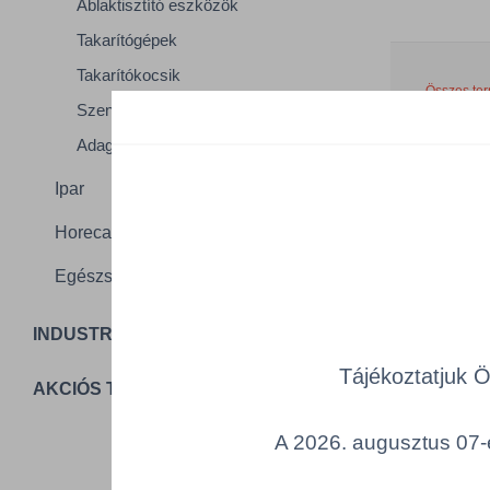
Ablaktisztító eszközök
Takarítógépek
Takarítókocsik
Összes ter
Szennyfogó szőnyegek
a lenti kat
Adagolók és kiegészítők
Cikk k
Ipar
Horeca
Egészségügy
INDUSTRIAL PACKAGING
T
Tájékoztatjuk 
AKCIÓS TERMÉKEK
A 2026. augusztus 07-é