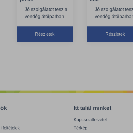
Jó szolgálatot tesz a
Jó szolgálatot tes
vendéglátóiparban
vendéglátóiparba
és az
és az
egészségügyben,
egészségügyben,
Részletek
Részletek
ahol a higiénia döntő
ahol a higiénia dö
fontosságú
fontosságú
Az anyaga ellenáll a
Az anyaga ellenál
szakadásnak és a
szakadásnak és a
kopásnak is, így
kopásnak is, így
ideális a nehéz
ideális a nehéz
takarítási
takarítási
feladatokhoz
feladatokhoz
Nagy
Nagy
nedvszívóképesség
nedvszívóképess
iók
Itt talál minket
Kapcsolatfelvétel
 feltételek
Térkép