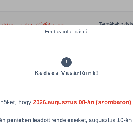
Termékek oldal
mék (a rendezéshez - SZŰRÉS - kattints
Fontos információ
egóriákra)
ép
Cikkszám
Szín
!
Kedves Vásárlóink!
BONUS/B928/PC
zöld
Össze
öbbszörös választás
Önöket, hogy
2026.augusztus 08-án (szombaton) 
n pénteken leadott rendeléseiket, augusztus 10-én hé