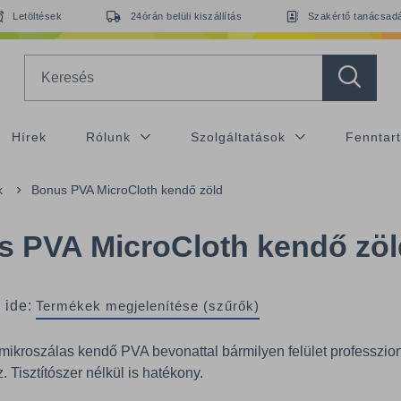
Letöltések
24órán belüli kiszállítás
Szakértő tanácsad
Search
Hírek
Rólunk
Szolgáltatások
Fenntar
k
Bonus PVA MicroCloth kendő zöld
 PVA MicroCloth kendő zöl
 ide:
Termékek megjelenítése (szűrők)
mikroszálas kendő PVA bevonattal bármilyen felület professzion
. Tisztítószer nélkül is hatékony.