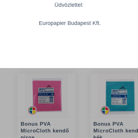
Üdvözlettel:
Europapier Budapest Kft.
Az Önt érdeklő
Bonus PVA
Bonus PVA
MicroCloth kendő
MicroCloth ken
piros
kék