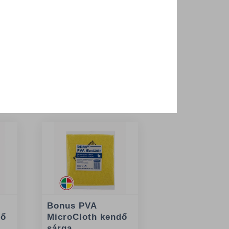
 termékek
Bonus PVA
dő
MicroCloth kendő
sárga