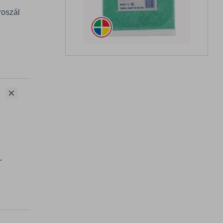
roszál
-