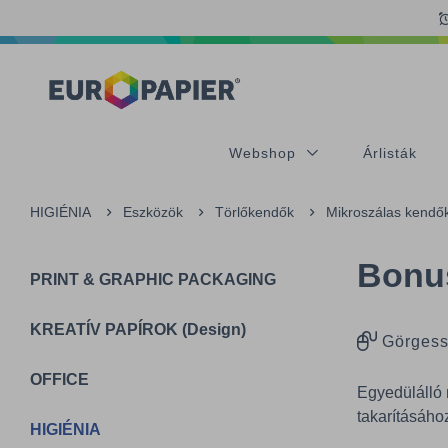
Table Of Content
Az Önt érdeklő termékek
sr.skip-to.main-content
sr.skip-to.table-of-contents
sr.skip-to.main-navigation
Webshop
Árlisták
HIGIÉNIA
Eszközök
Törlőkendők
Mikroszálas kendő
Bonus
PRINT & GRAPHIC PACKAGING
KREATÍV PAPÍROK (Design)
Görgess
OFFICE
Egyedülálló 
takarításához
HIGIÉNIA