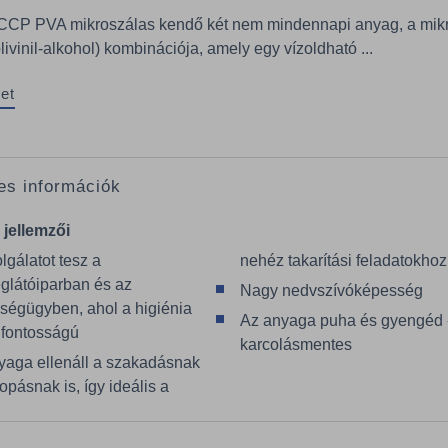
CP PVA mikroszálas kendő két nem mindennapi anyag, a mik
ivinil-alkohol) kombinációja, amely egy vízoldható ...
et
es információk
 jellemzői
lgálatot tesz a
nehéz takarítási feladatokhoz
glátóiparban és az
Nagy nedvszívóképesség
ségügyben, ahol a higiénia
Az anyaga puha és gyengéd 
 fontosságú
karcolásmentes
yaga ellenáll a szakadásnak
opásnak is, így ideális a