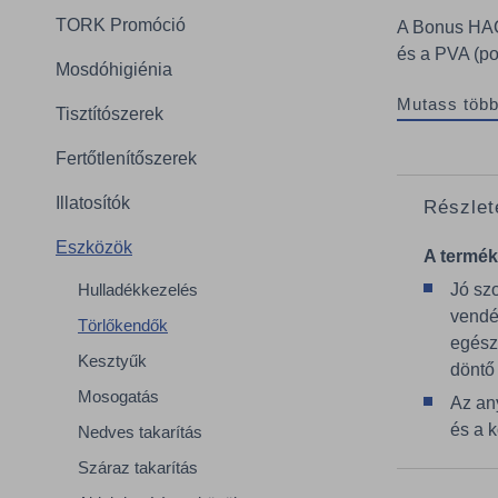
TORK Promóció
A Bonus HAC
és a PVA (pol
Mosdóhigiénia
Mutass több
Tisztítószerek
Fertőtlenítőszerek
Illatosítók
Részlet
Eszközök
A termék
Hulladékkezelés
Jó szo
vendé
Törlőkendők
egész
Kesztyűk
döntő
Mosogatás
Az an
és a k
Nedves takarítás
Száraz takarítás