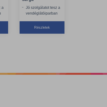
z a
Jó szolgálatot tesz a
n
vendéglátóiparban
és az
egészségügyben,
Részletek
ntő
ahol a higiénia döntő
fontosságú
l a
Az anyaga ellenáll a
szakadásnak és a
kopásnak is, így
ideális a nehéz
takarítási
feladatokhoz
Nagy
ég
nedvszívóképesség