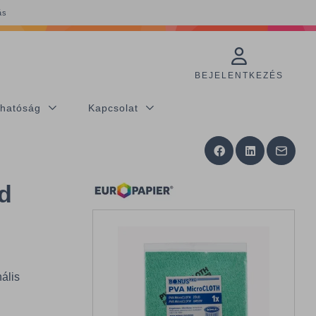
ás
BEJELENTKEZÉS
thatóság
Kapcsolat
d
ális