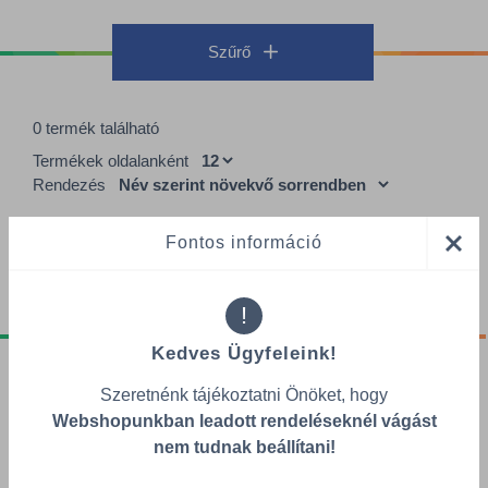
Szűrő
0 termék található
Termékek oldalanként
Rendezés
Fontos információ
!
Kedves Ügyfeleink!
Tájékoztatók
Szeretnénk tájékoztatni Önöket, hogy
Webshopunkban leadott rendeléseknél vágást
Adatvédelmi nyilatkozat
nem tudnak beállítani!
GDPR tájékoztató