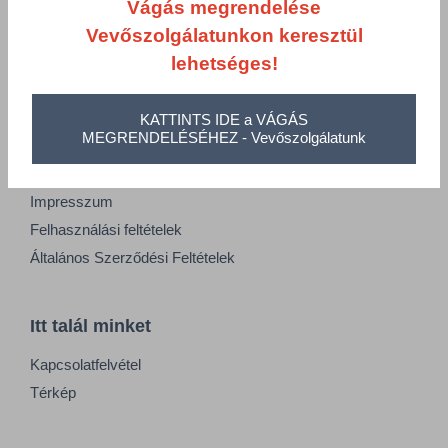
Vágás megrendelése
Adatkezelési tájékoztató
Vevőszolgálatunkon keresztül
Alapvető munkaügyi szabályok
lehetséges!
Visszaélés-bejelentés
Minőségpolitika
KATTINTS IDE a VÁGÁS
MEGRENDELÉSÉHEZ - Vevőszolgálatunk
Információk
Impresszum
Felhasználási feltételek
Általános Szerződési Feltételek
Itt talál minket
Kapcsolatfelvétel
Térkép