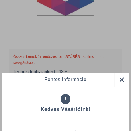
Összes termék (a rendezéshez - SZŰRÉS - kattints a lenti
kategóriákra)
Termékek oldalanként
Fontos információ
product-
Visszaállítás
grid.filter.title.mobile
!
Cikkszám
Szélesség
Kedves Vásárlóink!
Hosszúság
Szín
Csomagolás