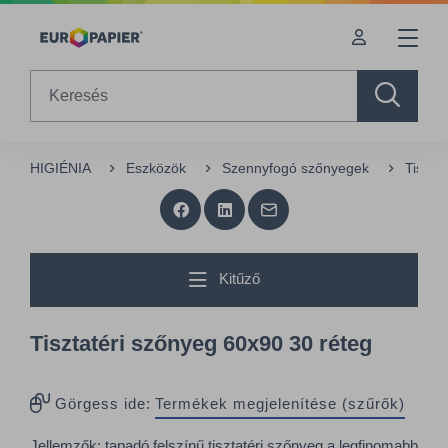
Table Of Content
sr.skip-to.main-content
sr.skip-to.table-of-contents
sr.skip-to.main-navigation
Search
HIGIÉNIA
Eszközök
Szennyfogó szőnyegek
Tiszta
Kitűző
Tisztatéri szőnyeg 60x90 30 réteg
Görgess ide:
Termékek megjelenítése (szűrők)
Jellemzők: tapadó felszínű tisztatéri szőnyeg a legfinomabb