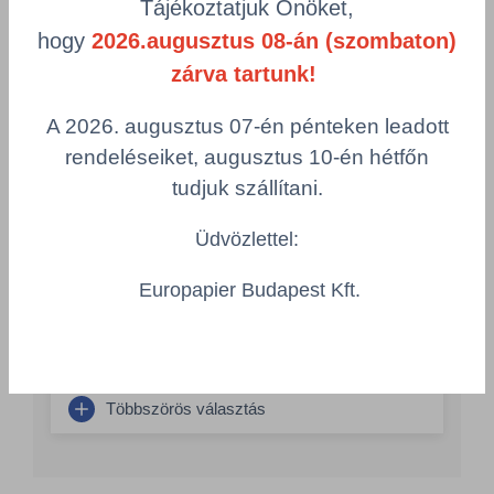
Tájékoztatjuk Önöket,
hogy
2026.augusztus 08-án (szombaton)
zárva tartunk!
Tisztatéri szőnyeg 60x90 30 réteg
MAT30/60X90/PAK
A 2026. augusztus 07-én pénteken leadott
Szélesség
Hosszúság
600 mm
900 mm
rendeléseiket, augusztus 10-én hétfőn
tudjuk szállítani.
Szín
Csomagolás
fehér
1 csomag = 10 db
Üdvözlettel:
Összeg csökkentése
Europapier Budapest Kft.
Összeg növelés
Számológép
Többszörös választás