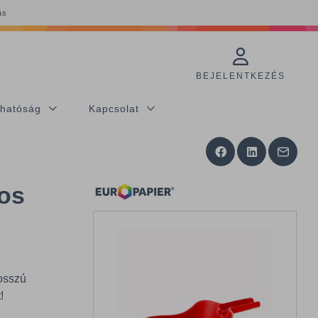
ás
BEJELENTKEZÉS
thatóság
Kapcsolat
ros
osszú
!