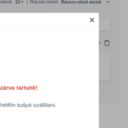
anként
|
Rácsos nézet
Csomagolás
Visszaállítás
1 KTN = 20 db
g csökkentése
Számológép
Összeg növelése
zárva tartunk!
tfőn tudjuk szállítani.