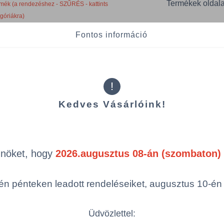
Termékek oldal
mék (a rendezéshez - SZŰRÉS - kattints
egóriákra)
Fontos információ
ép
Cikkszám
Szín
!
BONUS/B338/PC
piros
Kedves Vásárlóink!
Össze
öbbszörös választás
Önöket, hogy
2026.augusztus 08-án (szombaton) 
n pénteken leadott rendeléseiket, augusztus 10-én hé
Üdvözlettel: