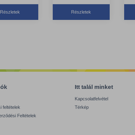
yagból készült
műanyagból készült
E
zerűen
Egyszerűen
t
Részletek
Részletek
ítható
tisztítható
A
rtvisnyélre
A partvisnyélre
p
ntható foglalat
pattintható foglalat
m
önnyíti a
megkönnyíti a
s
eteslapát
szemeteslapát
t
ását
tárolását
iók
Itt talál minket
Kapcsolatfelvétel
 feltételek
Térkép
erződési Feltételek