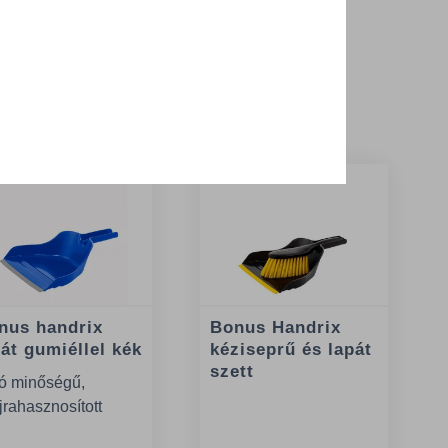
 termékek
nus handrix
Bonus Handrix
pát gumiéllel kék
kéziseprű és lapát
szett
ó minőségű,
jrahasznosított
űanyagból készült