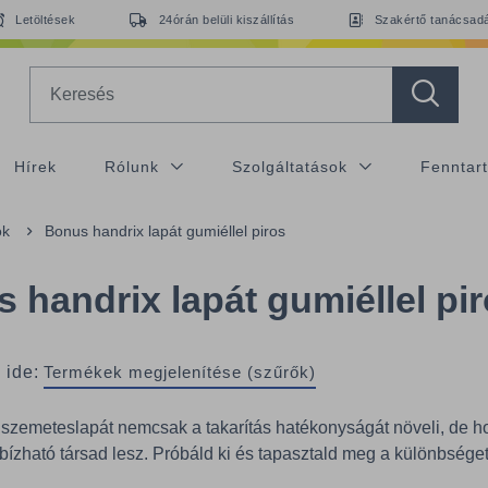
Letöltések
24órán belüli kiszállítás
Szakértő tanácsad
Search
Hírek
Rólunk
Szolgáltatások
Fenntar
ok
Bonus handrix lapát gumiéllel piros
 handrix lapát gumiéllel pi
 ide:
Termékek megjelenítése (szűrők)
zemeteslapát nemcsak a takarítás hatékonyságát növeli, de h
bízható társad lesz. Próbáld ki és tapasztald meg a különbséget