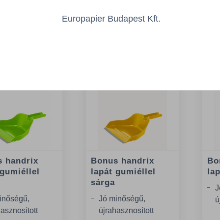
Europapier Budapest Kft.
Az Önt érdeklő
 handrix
Bonus handrix
Bo
 gumiéllel
lapát gumiéllel
la
sárga
J
inőségű,
Jó minőségű,
ú
asznosított
újrahasznosított
m