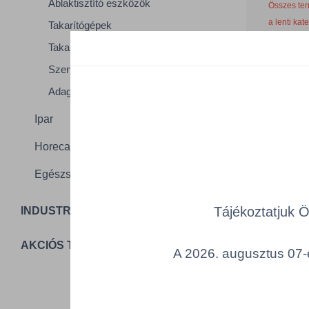
Ablaktisztító eszközök
Összes ter
a lenti kat
Takarítógépek
Takarítókocsik
Cikk k
Szennyfogó szőnyegek
Adagolók és kiegészítők
Ipar
Horeca
T
Egészségügy
Tájékoztatjuk 
INDUSTRIAL PACKAGING
AKCIÓS TERMÉKEK
A 2026. augusztus 07-é