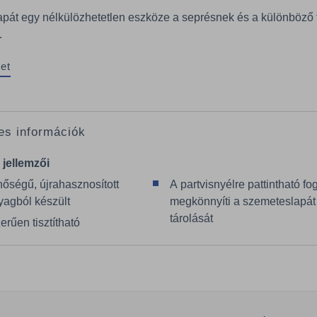
pát egy nélkülözhetetlen eszköze a seprésnek és a különböző 
.
et
es információk
 jellemzői
nőségű, újrahasznosított
A partvisnyélre pattintható fog
agból készült
megkönnyíti a szemeteslapát
tárolását
rűen tisztítható