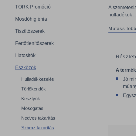
TORK Promóció
A szemetesla
hulladékok ..
Mosdóhigiénia
Mutass több
Tisztítószerek
Fertőtlenítőszerek
Illatosítók
Részlet
Eszközök
A termék
Hulladékkezelés
Jó mi
műany
Törlőkendők
Egysze
Kesztyűk
Mosogatás
Nedves takarítás
Száraz takarítás