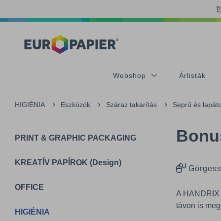
Table Of Content
Az Önt érdeklő termékek
sr.skip-to.main-content
sr.skip-to.table-of-contents
sr.skip-to.main-navigation
Webshop
Árlisták
HIGIÉNIA
Eszközök
Száraz takarítás
Seprű és lapát
Bonus
PRINT & GRAPHIC PACKAGING
KREATÍV PAPÍROK (Design)
Görgess
OFFICE
A HANDRIX s
távon is meg
HIGIÉNIA