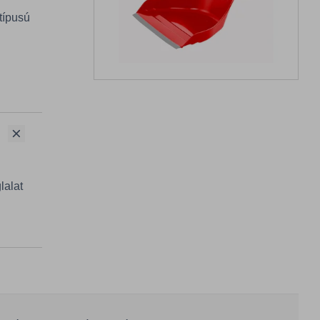
típusú
lalat