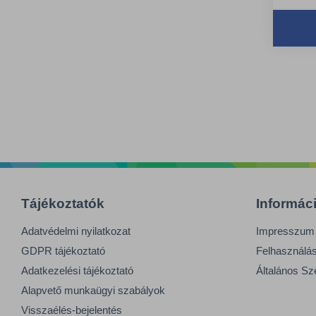
műan
Egys
tiszt
A pa
patti
megk
szem
tárol
Tájékoztatók
Informác
Adatvédelmi nyilatkozat
Impresszum
GDPR tájékoztató
Felhasználási
Adatkezelési tájékoztató
Általános Sz
Alapvető munkaügyi szabályok
Visszaélés-bejelentés