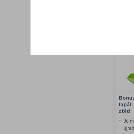
Bonus
lapát
zöld
Jó m
újrah